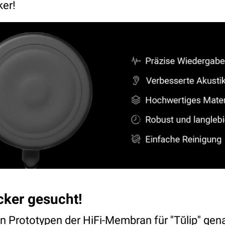
ker!
cker gesucht!
en Prototypen der HiFi-Membran für ''Tŭlip'' ge