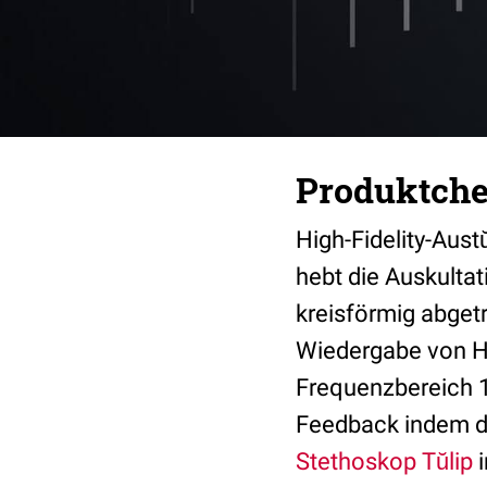
Produktchec
High-Fidelity-Aust
hebt die Auskulta
kreisförmig abget
Wiedergabe von He
Frequenzbereich 1
Feedback indem du
Stethoskop Tŭlip
i