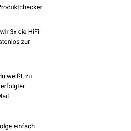
 Produktchecker
ir 3x die HiFi-
stenlos zur
du weißt, zu
erfolgter
ail.
Folge einfach