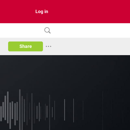
Log in
Share