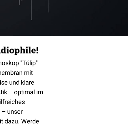
diophile!
hoskop "Tŭlip"
mmembran mit
ise und klare
tik – optimal im
lfreiches
 – unser
it dazu. Werde