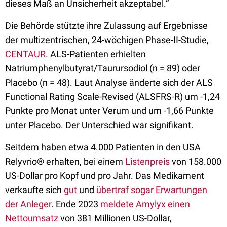
dieses Maß an Unsicherheit akzeptabel.“
Die Behörde stützte ihre Zulassung auf Ergebnisse
der multizentrischen, 24-wöchigen Phase-II-Studie,
CENTAUR
. ALS-Patienten erhielten
Natriumphenylbutyrat/Taurursodiol (n = 89) oder
Placebo (n = 48). Laut Analyse änderte sich der ALS
Functional Rating Scale-Revised (ALSFRS-R) um -1,24
Punkte pro Monat unter Verum und um -1,66 Punkte
unter Placebo. Der Unterschied war signifikant.
Seitdem haben etwa 4.000 Patienten in den USA
Relyvrio® erhalten, bei einem
Listenpreis
von 158.000
US-Dollar pro Kopf und pro Jahr. Das Medikament
verkaufte sich
gut
und
übertraf sogar Erwartungen
der Anleger
. Ende 2023
meldete Amylyx einen
Nettoumsatz
von 381 Millionen US-Dollar,