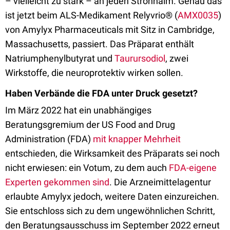
– vielleicht zu stark – an jeden Strohhalm. Genau das
ist jetzt beim ALS-Medikament Relyvrio® (
AMX0035
)
von Amylyx Pharmaceuticals mit Sitz in Cambridge,
Massachusetts, passiert. Das Präparat enthält
Natriumphenylbutyrat und
Taurursodiol
, zwei
Wirkstoffe, die neuroprotektiv wirken sollen.
Haben Verbände die FDA unter Druck gesetzt?
Im März 2022 hat ein unabhängiges
Beratungsgremium der US Food and Drug
Administration (FDA)
mit knapper Mehrheit
entschieden, die Wirksamkeit des Präparats sei noch
nicht erwiesen: ein Votum, zu dem auch
FDA-eigene
Experten gekommen sind
. Die Arzneimittelagentur
erlaubte Amylyx jedoch, weitere Daten einzureichen.
Sie entschloss sich zu dem ungewöhnlichen Schritt,
den Beratungsausschuss im September 2022 erneut