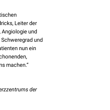
tischen
icks, Leiter der
, Angiologie und
n, Schweregrad und
tienten nun ein
schonenden,
rns machen.“
erzzentrums der