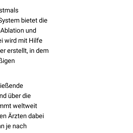
rstmals
System bietet die
-Ablation und
 wird mit Hilfe
 erstellt, in dem
äßigen
ließende
nd über die
mmt weltweit
en Ärzten dabei
nn je nach