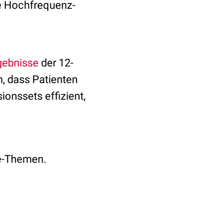
ie Hochfrequenz-
gebnisse
der 12-
, dass Patienten
onssets effizient,
ie-Themen.