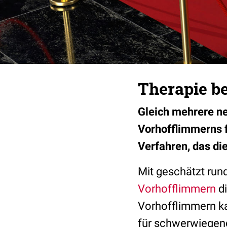
Therapie b
Gleich mehrere n
Vorhofflimmerns f
Verfahren, das di
Mit geschätzt rund
Vorhofflimmern
di
Vorhofflimmern ka
für schwerwiegen