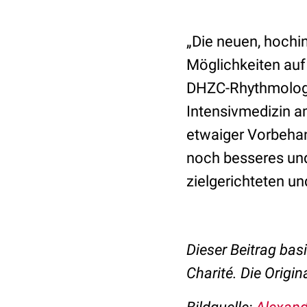
„Die neuen, hochi
Möglichkeiten auf 
DHZC-Rhythmologie
Intensivmedizin a
etwaiger Vorbehan
noch besseres und
zielgerichteten u
Dieser Beitrag basi
Charité. Die Origi