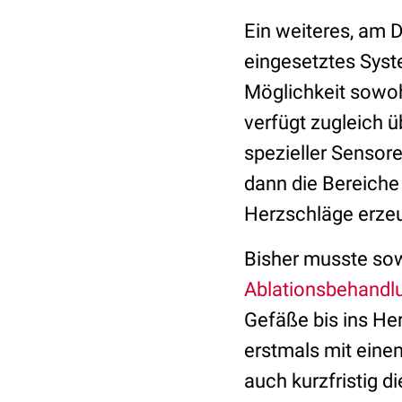
Ein weiteres, am 
eingesetztes Syste
Möglichkeit sowoh
verfügt zugleich 
spezieller Sensor
dann die Bereiche 
Herzschläge erze
Bisher musste sow
Ablationsbehandl
Gefäße bis ins H
erstmals mit eine
auch kurzfristig 