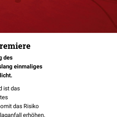
Premiere
g des
islang einmaliges
icht.
d ist das
tes
omit das Risiko
aganfall erhöhen.