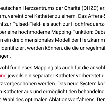
Deutschen Herzzentrums der Charité (DHZC) e
m, vereint drei Katheter zu einem. Das Affera-
l zur Pulsed-Field- als auch zur Hochfrequenz
über eine hochmoderne Mapping-Funktion: Dabei
en ein dreidimensionales Modell der Herzkammer
identifiziert werden können, die die unregelm
ugen.
ohl für dieses Mapping als auch für die ansch
ung
jeweils ein separater Katheter vorbereitet u
erz vorgeschoben werden. Das neue System ko
m Katheter aus und ermöglicht den behandelnd
die Wahl des optimalen Ablationsverfahrens: De