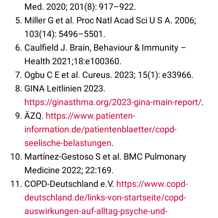
Med. 2020; 201(8): 917–922.
Miller G et al. Proc Natl Acad Sci U S A. 2006;
103(14): 5496–5501.
Caulfield J. Brain, Behaviour & Immunity –
Health 2021;18:e100360.
Ogbu C E et al. Cureus. 2023; 15(1): e33966.
GINA Leitlinien 2023.
https://ginasthma.org/2023-gina-main-report/
.
ÄZQ.
https://www.patienten-
information.de/patientenblaetter/copd-
seelische-belastungen
.
Martínez-Gestoso S et al. BMC Pulmonary
Medicine 2022; 22:169.
COPD-Deutschland e.V.
https://www.copd-
deutschland.de/links-von-startseite/copd-
auswirkungen-auf-alltag-psyche-und-