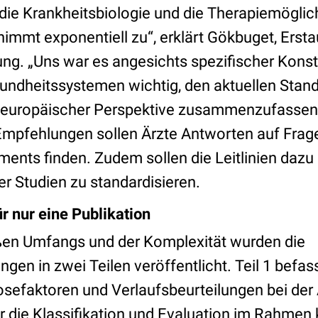
die Krankheitsbiologie und die Therapiemöglic
mmt exponentiell zu“, erklärt Gökbuget, Ersta
g. „Uns war es angesichts spezifischer Konste
ndheitssystemen wichtig, den aktuellen Stand
 europäischer Perspektive zusammenzufassen.
-Empfehlungen sollen Ärzte Antworten auf Frag
nts finden. Zudem sollen die Leitlinien dazu 
er Studien zu standardisieren.
r nur eine Publikation
ßen Umfangs und der Komplexität wurden die
en in zwei Teilen veröffentlicht. Teil 1 befass
osefaktoren und Verlaufsbeurteilungen bei der
 die Klassifikation und Evaluation im Rahmen 