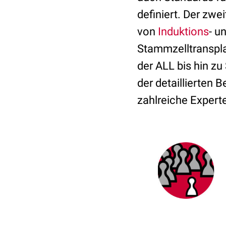
definiert. Der zw
von
Induktions
- u
Stammzelltranspla
der ALL bis hin z
der detaillierten
zahlreiche Expert