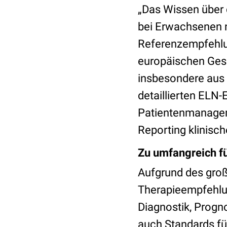
„Das Wissen über 
bei Erwachsenen ni
Referenzempfehlun
europäischen Gesu
insbesondere aus
detaillierten ELN
Patientenmanageme
Reporting klinisch
Zu umfangreich fü
Aufgrund des gro
Therapieempfehlung
Diagnostik, Progn
auch Standards für