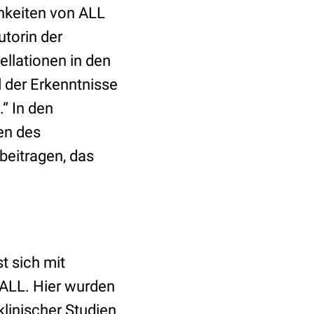
hkeiten von ALL
utorin der
llationen in den
 der Erkenntnisse
“ In den
en des
beitragen, das
t sich mit
 ALL. Hier wurden
klinischer Studien