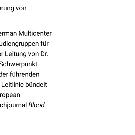
erung von
erman Multicenter
tudiengruppen für
r Leitung von Dr.
, Schwerpunkt
der führenden
Leitlinie bündelt
uropean
achjournal
Blood