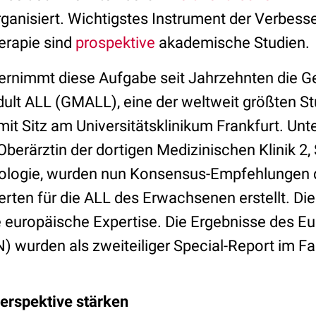
rganisiert. Wichtigstes Instrument der Verbess
erapie sind
prospektive
akademische Studien.
ernimmt diese Aufgabe seit Jahrzehnten die G
dult ALL (GMALL), eine der weltweit größten S
it Sitz am Universitätsklinikum Frankfurt. Unte
Oberärztin der dortigen Medizinischen Klinik 2
logie, wurden nun Konsensus-Empfehlungen 
ten für die ALL des Erwachsenen erstellt. Die 
e europäische Expertise. Die Ergebnisse des E
 wurden als zweiteiliger Special-Report im F
erspektive stärken