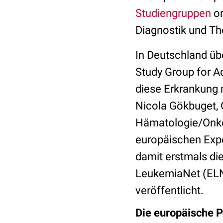
Studiengruppen
o
Diagnostik und Th
In Deutschland üb
Study Group for A
diese Erkrankung m
Nicola Gökbuget, 
Hämatologie/Onko
europäischen Exper
damit erstmals di
LeukemiaNet (ELN)
veröffentlicht.
Die europäische P