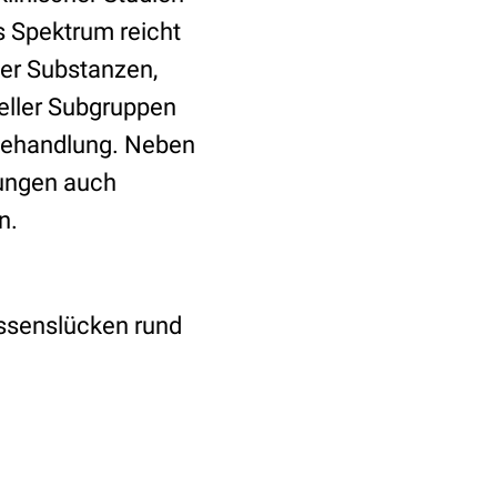
s Spektrum reicht
uer Substanzen,
ieller Subgruppen
 Behandlung. Neben
lungen auch
n.
issenslücken rund