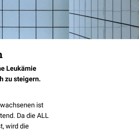
n
che Leukämie
h zu steigern.
rwachsenen ist
stend. Da die ALL
, wird die