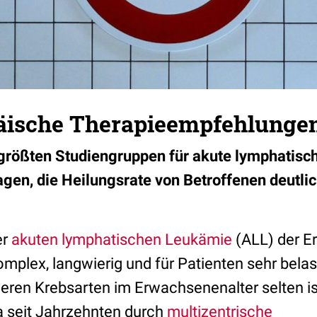
äische Therapieempfehlunge
 größten Studiengruppen für akute lymphatis
agen, die Heilungsrate von Betroffenen deutlic
er
akuten lymphatischen Leukämie
(ALL) der E
mplex, langwierig und für Patienten sehr bela
eren Krebsarten im Erwachsenenalter selten ist
a seit Jahrzehnten durch
multizentrische