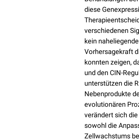
diese Genexpressi
Therapieentscheidu
verschiedenen S
kein naheliegender
Vorhersagekraft d
konnten zeigen, da
und den CIN-Reg
unterstützen die R
Nebenprodukte des
evolutionären Pro
verändert sich d
sowohl die Anpass
Zellwachstums be