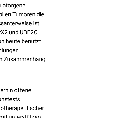
ulatorgene
bilen Tumoren die
santerweise ist
TPX2 und UBE2C,
on heute benutzt
dlungen
ken Zusammenhang
terhin offene
onstests
motherapeutischer
it unterstützen