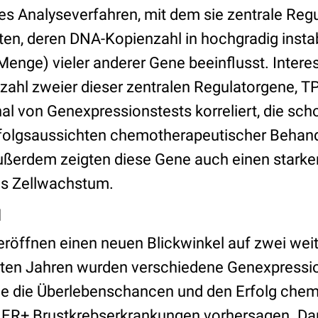
s Analyseverfahren, mit dem sie zentrale Reg
nten, deren DNA-Kopienzahl in hochgradig insta
enge) vieler anderer Gene beeinflusst. Interes
ahl zweier dieser zentralen Regulatorgene, 
al von Genexpressionstests korreliert, die sch
rfolgsaussichten chemotherapeutischer Behan
ußerdem zeigten diese Gene auch einen star
as Zellwachstum.
l
eröffnen einen neuen Blickwinkel auf zwei wei
tzten Jahren wurden verschiedene Genexpressi
he die Überlebenschancen und den Erfolg che
 ER+ Brustkrebserkrankungen vorhersagen. Dam