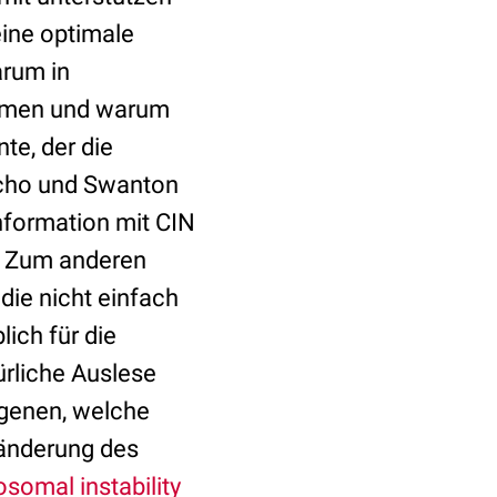
eine optimale
arum in
mmen und warum
te, der die
scho und Swanton
Information mit CIN
 Zum anderen
die nicht einfach
ich für die
ürliche Auslese
genen, welche
ränderung des
mal instability