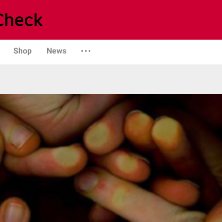
Shop
News