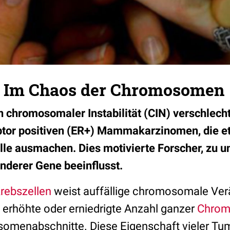
: Im Chaos der Chromosomen
n chromosomaler Instabilität (CIN) verschlech
ptor positiven (ER+) Mammakarzinomen, die e
älle ausmachen. Dies motivierte Forscher, zu u
anderer Gene beeinflusst.
rebszellen
weist auffällige chromosomale Ver
n erhöhte oder erniedrigte Anzahl ganzer
Chro
omenabschnitte. Diese Eigenschaft vieler Tu