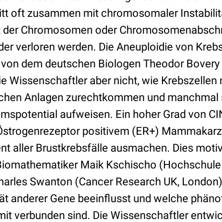
itt oft zusammen mit chromosomaler Instabilitä
it der Chromosomen oder Chromosomenabschn
r verloren werden. Die Aneuploidie von Krebs
 von dem deutschen Biologen Theodor Bovery 
e Wissenschaftler aber nicht, wie Krebszellen 
schen Anlagen zurechtkommen und manchmal 
spotential aufweisen. Ein hoher Grad von CI
 Östrogenrezeptor positivem (ER+) Mammakar
nt aller Brustkrebsfälle ausmachen. Dies moti
 Biomathematiker Maik Kschischo (Hochschule
arles Swanton (Cancer Research UK, London)
ität anderer Gene beeinflusst und welche phän
it verbunden sind. Die Wissenschaftler entwic