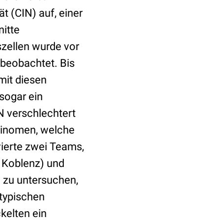
t (CIN) auf, einer
itte
zellen wurde vor
beobachtet. Bis
mit diesen
sogar ein
N verschlechtert
zinomen, welche
vierte zwei Teams,
 Koblenz) und
 zu untersuchen,
otypischen
kelten ein