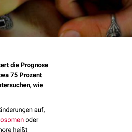
tert die Prognose
twa 75 Prozent
ntersuchen, wie
änderungen auf,
mosomen
oder
more heißt