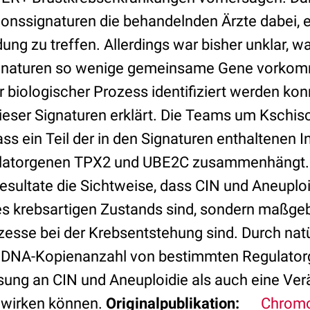
onssignaturen die behandelnden Ärzte dabei, 
ng zu treffen. Allerdings war bisher unklar, w
ignaturen so wenige gemeinsame Gene vorko
 biologischer Prozess identifiziert werden konn
ieser Signaturen erklärt. Die Teams um Kschi
ss ein Teil der in den Signaturen enthaltenen 
ulatorgenen TPX2 und UBE2C zusammenhängt.
esultate die Sichtweise, dass CIN und Aneuploi
 krebsartigen Zustands sind, sondern maßgebl
zesse bei der Krebsentstehung sind. Durch nat
ie DNA-Kopienanzahl von bestimmten Regulator
ung an CIN und Aneuploidie als auch eine Ve
wirken können.
Originalpublikation:
Chromoso