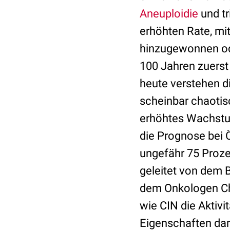
Aneuploidie
und tr
erhöhten Rate, m
hinzugewonnen ode
100 Jahren zuerst
heute verstehen di
scheinbar chaoti
erhöhtes Wachstum
die Prognose bei
ungefähr 75 Proze
geleitet von dem
dem Onkologen Ch
wie CIN die Aktiv
Eigenschaften dam