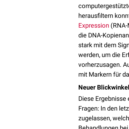
computergestützte
herausfiltern kon
Expression
(RNA-M
die DNA-Kopienanz
stark mit dem Sign
werden, um die E
vorherzusagen. A
mit Markern für d
Neuer Blickwinke
Diese Ergebnisse 
Fragen: In den le
zugelassen, welc
Behandlungen bei