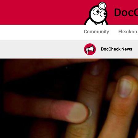
Community
Flexikon
DocCheck News