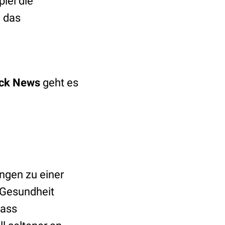
iel die
d das
ck News
geht es
ngen zu einer
e Gesundheit
dass