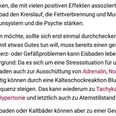
en, die mit vielen positiven Effekten assoziiert
rbad den Kreislauf, die Fettverbrennung und Mu
unsystem und die Psyche stärken.
 möchte, sollte sich erst einmal durchchecke
it etwas Gutes tun will, muss bereits einen ge
Herz- oder Gefäßproblemen kann Eisbaden lebe
grund: Da es sich um eine Stresssituation für
sbaden auch zur Ausschüttung von
Adrenalin
,
No
itig können durch eine Kälteschockreaktion Bl
equenz steigen. Das kann wiederum zu
Tachyka
Hypertonie
und letztlich auch zu Atemstillstand
baden oder Kaltbäder können aber zu einer G