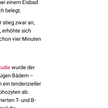
bei einem Eisbad
ch belegt.
r stieg zwar an,
, erhöhte sich
chon vier Minuten
.
tudie
wurde der
ßigen Bädern –
 ein tendenzieller
phozyten ab.
ierten T- und B-