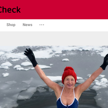
Shop
News