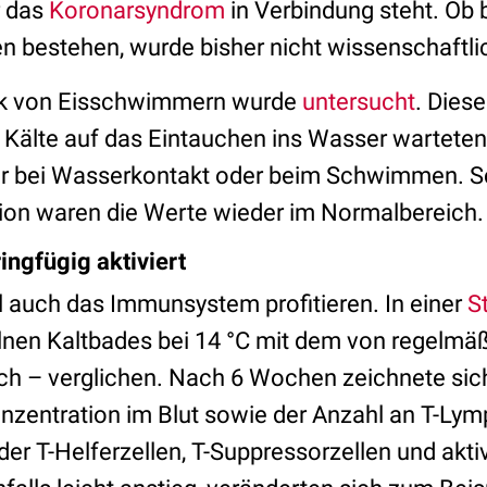
r das
Koronarsyndrom
in Verbindung steht. Ob 
en bestehen, wurde bisher nicht wissenschaftli
ck von Eisschwimmern wurde
untersucht
. Diese
r Kälte auf das Eintauchen ins Wasser warteten
er bei Wasserkontakt oder beim Schwimmen. S
ion waren die Werte wieder im Normalbereich
ngfügig aktiviert
 auch das Immunsystem profitieren. In einer
S
elnen Kaltbades bei 14 °C mit dem von regelmä
ch – verglichen. Nach 6 Wochen zeichnete sich
nzentration im Blut sowie der Anzahl an T-Lym
er T-Helferzellen, T-Suppressorzellen und aktiv