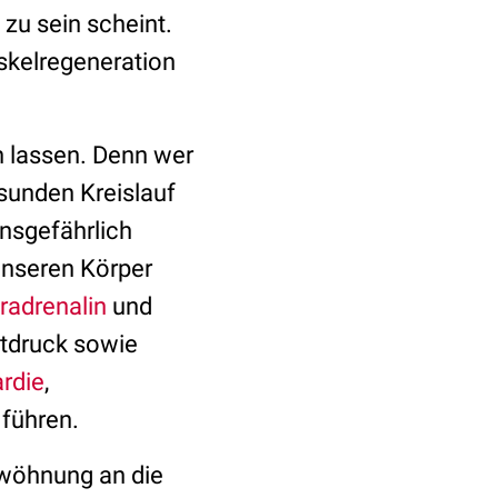
 zu sein scheint.
skelregeneration
n lassen. Denn wer
sunden Kreislauf
nsgefährlich
 unseren Körper
radrenalin
und
utdruck sowie
rdie
,
 führen.
ewöhnung an die