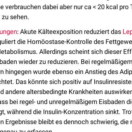
 verbrauchen dabei aber nur ca < 20 kcal pro T
e zu sehen.
ungen
: Akute Kälteexposition reduziert das
Lep
guliert die Homöostase-Kontrolle des Fettgew
etabolismus. Allerdings scheint sich dieser Eff
baden wieder zu reduzieren. Bei regelmäßige
 hingegen wurde ebenso ein Anstieg des Adip
et. Das könnte sich positiv auf Insulinresiste
d andere altersbedingte Krankheiten auswirke
ass bei regel- und unregelmäßigem Eisbaden die
gt, während die Insulin-Konzentration sinkt. Tro
n Ergebnisse bleibt es dennoch schwierig, die
enau zu erfassen.