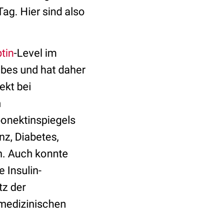
ag. Hier sind also
tin
-Level im
ebes und hat daher
ekt bei
m
onektinspiegels
nz, Diabetes,
n. Auch konnte
 Insulin-
tz der
 medizinischen