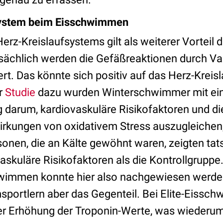
System beim Eisschwimmen
erz-Kreislaufsystems gilt als weiterer Vorteil
sächlich werden die Gefäßreaktionen durch Va
niert. Das könnte sich positiv auf das Herz-Krei
er
Studie
dazu wurden Winterschwimmer mit ein
g darum, kardiovaskuläre Risikofaktoren und die
rkungen von oxidativem Stress auszugleichen,
sonen, die an Kälte gewöhnt waren, zeigten tat
askuläre Risikofaktoren als die Kontrollgruppe.
hwimmen konnte hier also nachgewiesen werd
msportlern aber das Gegenteil. Bei Elite-Eis
ner Erhöhung der Troponin-Werte, was wiederu