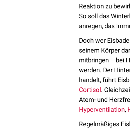
Reaktion zu bewirk
So soll das Winte
anregen, das Imm
Doch wer Eisbaden
seinem Körper dam
mitbringen – bei 
werden. Der Hinter
handelt, führt Ei
Cortisol
. Gleichze
Atem- und Herzfr
Hyperventilation
,
Regelmäßiges Eis