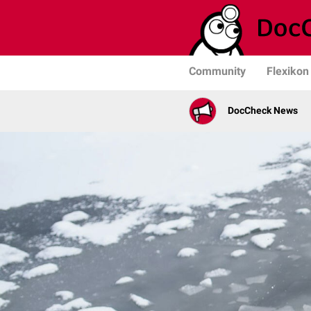
Community
Flexikon
DocCheck News