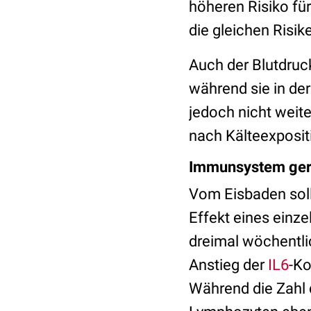
höheren Risiko fü
die gleichen Risik
Auch der Blutdru
während sie in de
jedoch nicht weit
nach Kälteexposit
Immunsystem geri
Vom Eisbaden soll
Effekt eines einz
dreimal wöchentli
Anstieg der
IL6
-Ko
Während die Zahl d