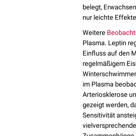
belegt, Erwachsene
nur leichte Effekt
Weitere
Beobacht
Plasma. Leptin re
Einfluss auf den M
regelmäßigem Eis
Winterschwimmern
im Plasma beobacht
Arteriosklerose
un
gezeigt werden, d
Sensitivität anstei
vielversprechende
Zusammenhänge g