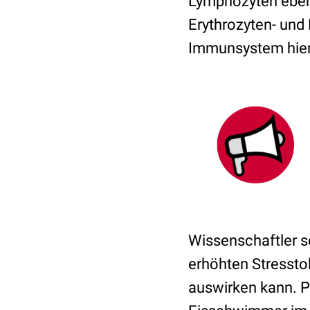
Lymphozyten ebenfa
Erythrozyten- und 
Immunsystem hier 
Wissenschaftler s
erhöhten Stresstol
auswirken kann. 