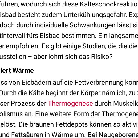
ühren, wodurch sich diese Kälteschockreaktion
isbad besteht zudem Unterkühlungsgefahr. Exp
doch durch individuelle Schwankungen lässt si
tintervall fürs Eisbad bestimmen. Ein langsam
er empfohlen. Es gibt einige Studien, die die di
sstellen – aber lohnt sich das Risiko?
ziert Wärme
luss von Eisbädern auf die Fettverbrennung kon
urch die Kälte beginnt der Körper nämlich, zu z
ser Prozess der
Thermogenese
durch Muskelk
olismus an. Eine weitere Form der Thermogen
elöst. Die braunen Fettdepots können so aktiv
nd Fettsäuren in Wärme um. Bei Neugeborenen