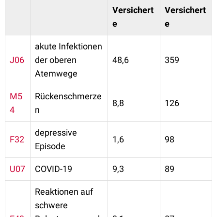
Versichert
Versichert
e
e
akute Infektionen
J06
der oberen
48,6
359
Atemwege
M5
Rückenschmerze
8,8
126
4
n
depressive
F32
1,6
98
Episode
U07
COVID-19
9,3
89
Reaktionen auf
schwere