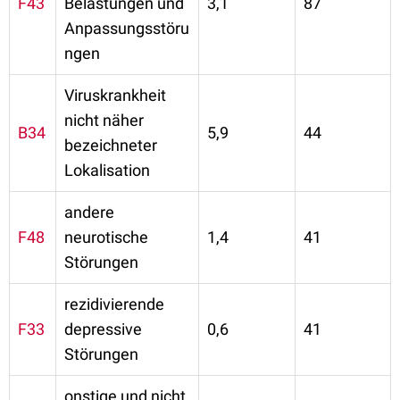
F43
Belastungen und
3,1
87
Anpassungsstöru
ngen
Viruskrankheit
nicht näher
B34
5,9
44
bezeichneter
Lokalisation
andere
F48
neurotische
1,4
41
Störungen
rezidivierende
F33
depressive
0,6
41
Störungen
onstige und nicht