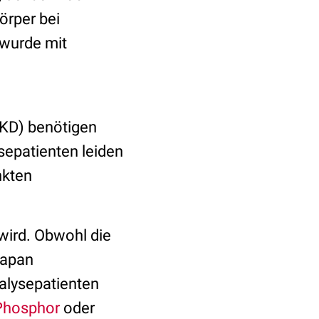
örper bei
wurde mit
KD) benötigen
sepatienten leiden
nkten
wird. Obwohl die
Japan
alysepatienten
Phosphor
oder