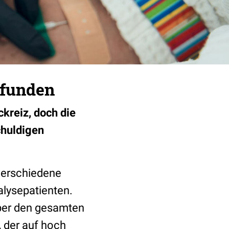
efunden
kreiz, doch die
chuldigen
verschiedene
alysepatienten.
über den gesamten
, der auf hoch