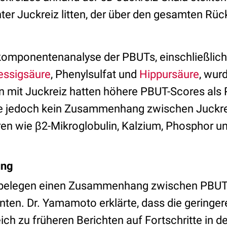
nter Juckreiz litten, der über den gesamten Rü
omponentenanalyse der PBUTs, einschließlich I
essigsäure
, Phenylsulfat und
Hippursäure
, wur
ten mit Juckreiz hatten höhere PBUT-Scores als
de jedoch kein Zusammenhang zwischen Juckre
ren wie β2-Mikroglobulin, Kalzium, Phosphor 
ung
 belegen einen Zusammenhang zwischen PBUTs
ten. Dr. Yamamoto erklärte, dass die geringer
ich zu früheren Berichten auf Fortschritte in d