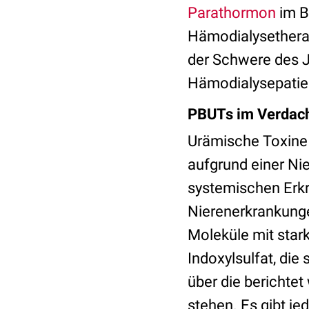
Parathormon
im B
Hämodialysethera
der Schwere des J
Hämodialysepatien
PBUTs im Verdac
Urämische Toxine 
aufgrund einer Ni
systemischen Erkr
Nierenerkrankunge
Moleküle mit star
Indoxylsulfat, die
über die berichte
stehen. Es gibt j