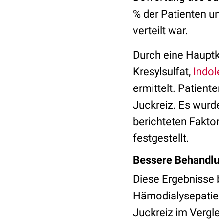
% der Patienten u
verteilt war.
Durch eine Hauptk
Kresylsulfat,
Indol
ermittelt. Patien
Juckreiz. Es wur
berichteten Fakto
festgestellt.
Bessere Behandl
Diese Ergebnisse
Hämodialysepatien
Juckreiz im Vergle