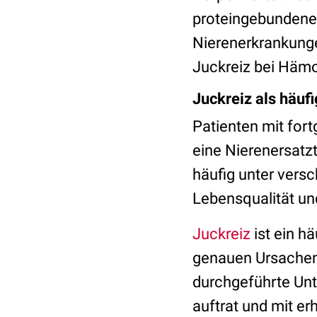
proteingebundenen
Nierenerkrankung
Juckreiz bei Hämo
Juckreiz als häu
Patienten mit fort
eine Nierenersatzt
häufig unter vers
Lebensqualität un
Juckreiz
ist ein h
genauen Ursachen 
durchgeführte Unt
auftrat und mit e