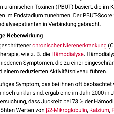
 urämischen Toxinen (PBUT) basiert, die im K
en im Endstadium zunehmen. Der PBUT-Score 
dialysepatienten in Verbindung gebracht.
fige Nebenwirkung
geschrittener
chronischer Nierenerkrankung
(C
herapie, wie z. B. die
Hämodialyse
. Hämodialy
chiedenen Symptomen, die zu einer eingeschrä
d einem reduzierten Aktivitätsniveau führen.
äufiges Symptom, das bei ihnen oft beobachtet 
noch unklar sind, ergab eine im Jahr 2000 in 
ersuchung, dass Juckreiz bei 73 % der Hämodi
rhöhten Werten von
β2-Mikroglobulin
,
Kalzium
,