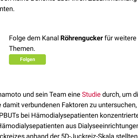
nten.
Folge dem Kanal
Röhrengucker
für weitere
Themen.
Folgen
mamoto und sein Team eine
Studie
durch, um di
e damit verbundenen Faktoren zu untersuchen, 
PBUTs bei Hämodialysepatienten konzentrierten
Hämodialysepatienten aus Dialyseeinrichtungen
kreizes anhand der 5D-Juckreiz-Skala stellten 