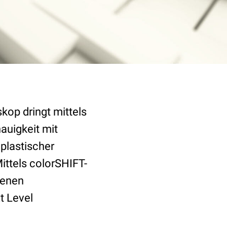
op dringt mittels
auigkeit mit
 plastischer
ittels colorSHIFT-
genen
t Level