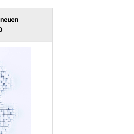
m neuen
O