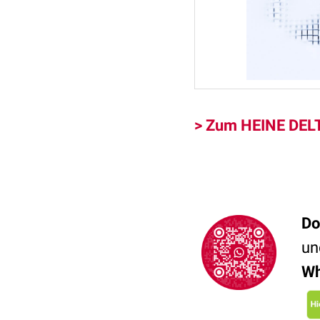
> Zum HEINE DELT
Do
un
Wh