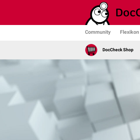
Community
Flexikon
DocCheck Shop