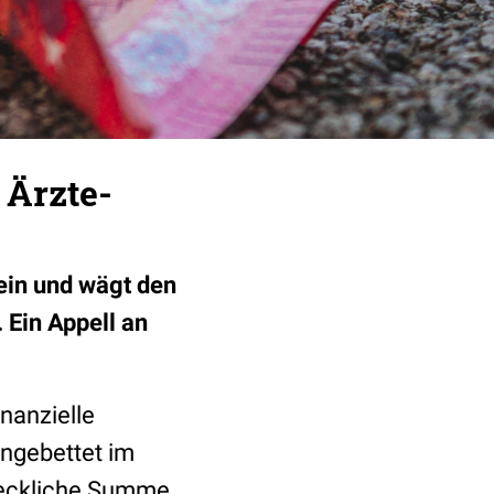
 Ärzte-
ein und wägt den
. Ein Appell an
nanzielle
ingebettet im
leckliche Summe