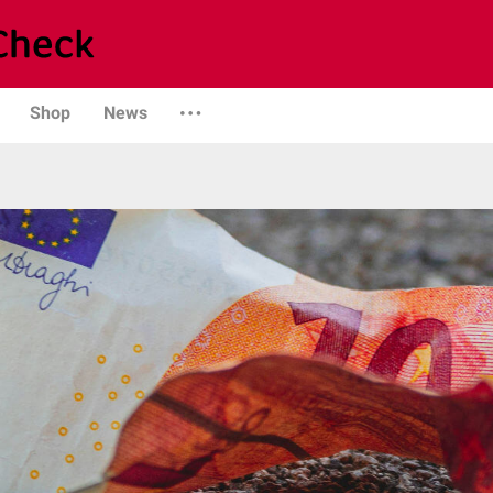
Shop
News