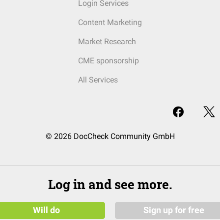
Login Services
Content Marketing
Market Research
CME sponsorship
All Services
© 2026 DocCheck Community GmbH
Log in and see more.
Will do
Sign up for free