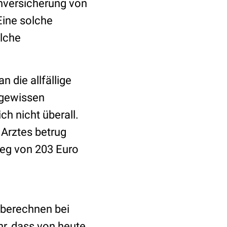
enversicherung von
Eine solche
elche
 die allfällige
s gewissen
ch nicht überall.
 Arztes betrug
ieg von 203 Euro
 berechnen bei
hr, dass von heute