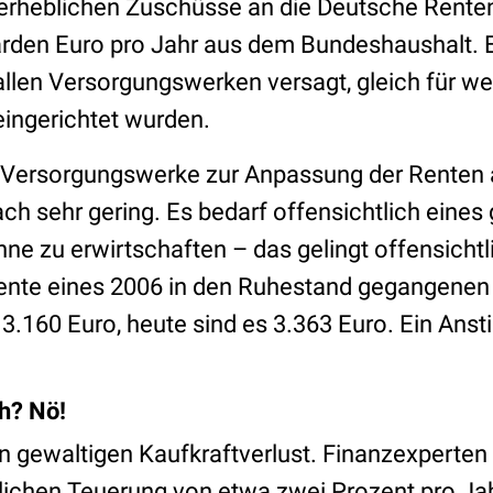
e erheblichen Zuschüsse an die Deutsche Rent
arden Euro pro Jahr aus dem Bundeshaushalt. 
 allen Versorgungswerken versagt, gleich für w
eingerichtet wurden.
 Versorgungswerke zur Anpassung der Renten an
ach sehr gering. Es bedarf offensichtlich eine
e zu erwirtschaften – das gelingt offensichtli
 Rente eines 2006 in den Ruhestand gegangenen
3.160 Euro, heute sind es 3.363 Euro. Ein Anst
ch? Nö!
n gewaltigen Kaufkraftverlust. Finanzexperten
tlichen Teuerung von etwa zwei Prozent pro Ja