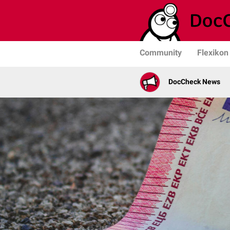
Community
Flexikon
DocCheck News