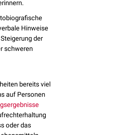
erinnern.
utobiografische
verbale Hinweise
 Steigerung der
er schweren
iten bereits viel
ms auf Personen
gsergebnisse
ufrechterhaltung
ss oder das