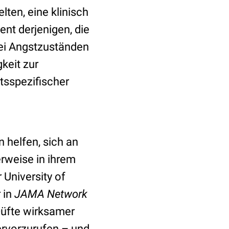
ten, eine klinisch
ent derjenigen, die
ei Angstzuständen
keit zur
itsspezifischer
 helfen, sich an
rweise in ihrem
University of
 in
JAMA Network
Düfte wirksamer
ervorzurufen – und