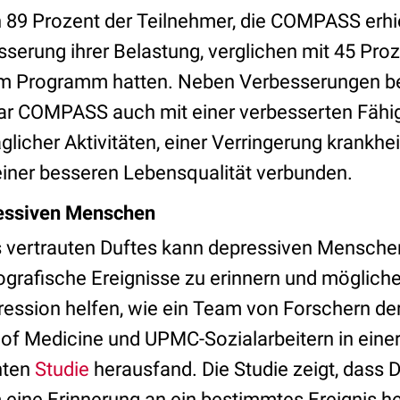
 89 Prozent der Teilnehmer, die COMPASS erhiel
sserung ihrer Belastung, verglichen mit 45 Proz
m Programm hatten. Neben Verbesserungen b
r COMPASS auch mit einer verbesserten Fähig
glicher Aktivitäten, einer Verringerung krankhe
iner besseren Lebensqualität verbunden.
ressiven Menschen
 vertrauten Duftes kann depressiven Menschen
grafische Ereignisse zu erinnern und mögliche
ssion helfen, wie ein Team von Forschern der 
 of Medicine und UPMC-Sozialarbeitern in einer
hten
Studie
herausfand. Die Studie zeigt, dass 
m eine Erinnerung an ein bestimmtes Ereignis h