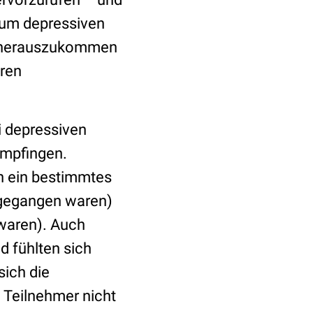
 um depressiven
n herauszukommen
ren
i depressiven
empfingen.
an ein bestimmtes
é gegangen waren)
 waren). Auch
d fühlten sich
sich die
e Teilnehmer nicht