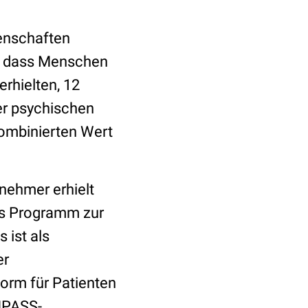
senschaften
, dass Menschen
rhielten, 12
er psychischen
kombinierten Wert
lnehmer erhielt
es Programm zur
 ist als
er
orm für Patienten
OMPASS-