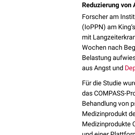
Reduzierung von 
Forscher am Insti
(IoPPN) am King‘s
mit Langzeiterkra
Wochen nach Begin
Belastung aufwies
aus Angst und
Dep
Für die Studie wur
das COMPASS-Prog
Behandlung von ps
Medizinprodukt de
Medizinprodukte C
und einer Plattfo