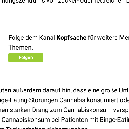
nungszentrums von zucker- oder fettreichen 
Folge dem Kanal
Kopfsache
für weitere Men
Themen.
Folgen
uten außerdem darauf hin, dass eine große Unt
nge-Eating-Störungen Cannabis konsumiert ode
inen starken Drang zum Cannabiskonsum verspü
r Cannabiskonsum bei Patienten mit Binge-Eat