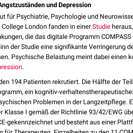
Angstzuständen und Depression
tut für Psychiatrie, Psychologie und Neurowis
 College London fanden in einer
Studie
heraus
nkungen, die das digitale Programm COMPASS e
n der Studie eine signifikante Verringerung d
en. Psychische Belastung meint dabei einen 
ression
.
den 194 Patienten rekrutiert. Die Hälfte der Tei
ramm, ein kognitiv-verhaltenstherapeutisch
ychischen Problemen in der Langzeitpflege. Es
r Klasse I gemäß der Richtlinie 93/42/EWG üb
E-gekennzeichnet und besteht aus einer Plattf
rm für Therapeuten. Einzelheiten zu den 11 C