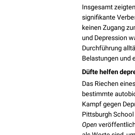
Insgesamt zeigten
signifikante Verbe
keinen Zugang zu
und Depression wa
Durchführung alltä
Belastungen und e
Düfte helfen dep
Das Riechen eines
bestimmte autobio
Kampf gegen Depre
Pittsburgh School
Open
veröffentlic
als Worte sind, u