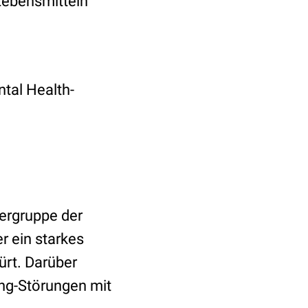
Lebensmitteln
tal Health-
ergruppe der
r ein starkes
rt. Darüber
ing-Störungen mit