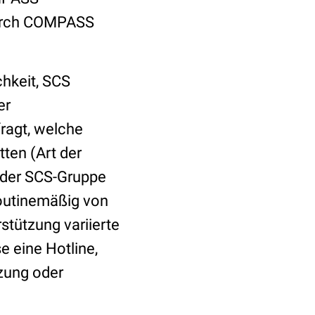
durch COMPASS
hkeit, SCS
er
ragt, welche
ten (Art der
r der SCS-Gruppe
routinemäßig von
stützung variierte
e eine Hotline,
tzung oder