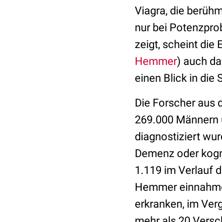
Viagra, die berühm
nur bei Potenzpro
zeigt, scheint di
Hemmer
) auch da
einen Blick in die 
Die Forscher aus 
269.000 Männern ü
diagnostiziert wur
Demenz oder kogni
1.119 im Verlauf 
Hemmer einnahmen,
erkranken, im Verg
mehr als 20 Versch