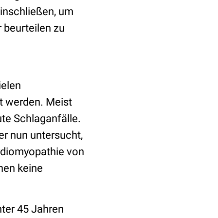
einschließen, um
 beurteilen zu
ielen
t werden. Meist
ute Schlaganfälle.
er nun untersucht,
ardiomyopathie von
hnen keine
nter 45 Jahren