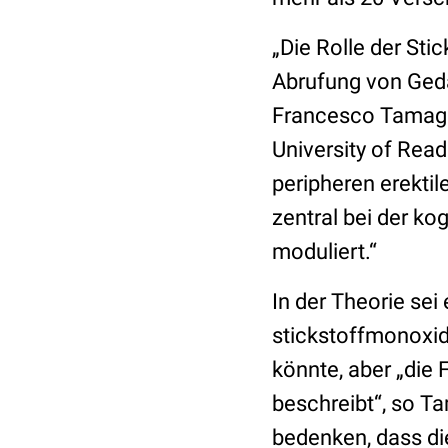
„Die Rolle der St
Abrufung von Gedä
Francesco Tamagn
University of Read
peripheren erektil
zentral bei der ko
moduliert.“
In der Theorie sei
stickstoffmonoxid
könnte, aber „die 
beschreibt“, so T
bedenken, dass d