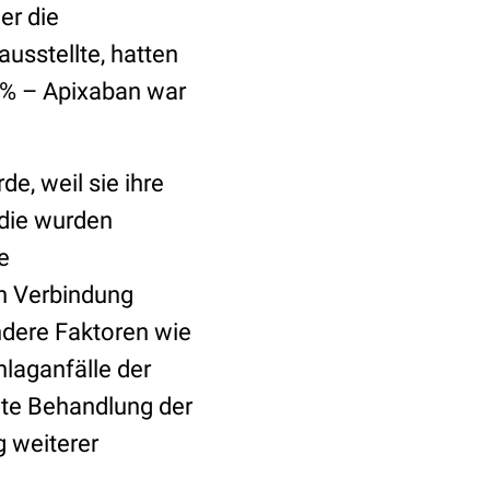
er die
ausstellte, hatten
4 % – Apixaban war
e, weil sie ihre
udie wurden
e
in Verbindung
ndere Faktoren wie
laganfälle der
elte Behandlung der
g weiterer