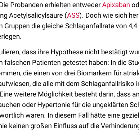
Die Probanden erhielten entweder
Apixaban
od
g Acetylsalicylsäure (
ASS
). Doch wie sich her
en Gruppen die gleiche Schlaganfallrate von 4,
erlegen.
lieren, dass ihre Hypothese nicht bestätigt wurd
 falschen Patienten getestet haben: In die St
mmen, die einen von drei Biomarkern für atrial
ufwiesen, die alle mit dem Schlaganfallrisiko 
Eine weitere Möglichkeit besteht darin, dass a
auchen oder Hypertonie für die ungeklärten Sch
ortlich waren. In diesem Fall hätte eine gezi
hie keinen großen Einfluss auf die Verhinderun