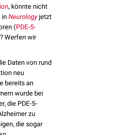
ion
, könnte nicht
 in
Neurology
jetzt
oren (
PDE-5-
d? Werfen wir
die Daten von rund
ktion neu
e bereits an
hmern wurde bei
r, die PDE-5-
Alzheimer zu
igen, die sogar
ko.