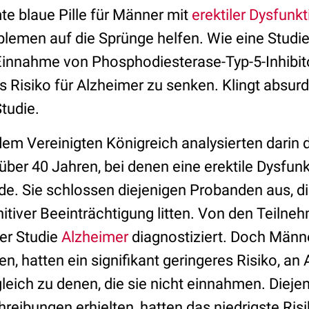
te blaue Pille für Männer mit
erektiler Dysfunkt
blemen auf die Sprünge helfen. Wie eine Studie
e Einnahme von Phosphodiesterase-Typ-5-Inhibit
s Risiko für Alzheimer zu senken. Klingt absur
Studie.
dem Vereinigten Königreich analysierten darin 
ber 40 Jahren, bei denen eine erektile Dysfun
de. Sie schlossen diejenigen Probanden aus, di
tiver Beeinträchtigung litten. Von den Teilne
der Studie
Alzheimer
diagnostiziert. Doch Männe
 hatten ein signifikant geringeres Risiko, an 
leich zu denen, die sie nicht einnahmen. Diejen
reibungen erhielten, hatten das niedrigste Risi