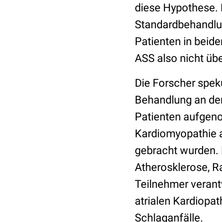
diese Hypothese. 
Standardbehandlun
Patienten in beid
ASS also nicht üb
Die Forscher speku
Behandlung an den
Patienten aufgeno
Kardiomyopathie a
gebracht wurden. 
Atherosklerose, R
Teilnehmer verantw
atrialen Kardiopat
Schlaganfälle.