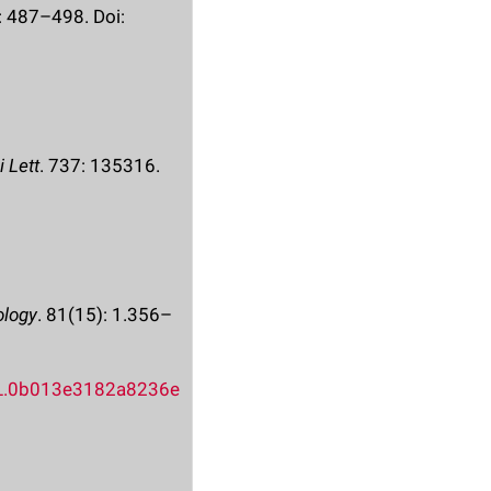
): 487–498. Doi:
 Lett
. 737: 135316.
ology
. 81(15): 1.356–
NL.0b013e3182a8236e