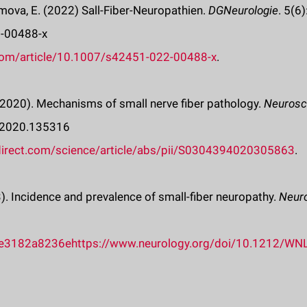
mova, E. (2022) Sall-Fiber-Neuropathien.
DGNeurologie
. 5(6
-00488-x
r.com/article/10.1007/s42451-022-00488-x
.
. (2020). Mechanisms of small nerve fiber pathology.
Neurosci
t.2020.135316
direct.com/science/article/abs/pii/S0304394020305863
.
3). Incidence and prevalence of small-fiber neuropathy.
Neur
e3182a8236e
https://www.neurology.org/doi/10.1212/W