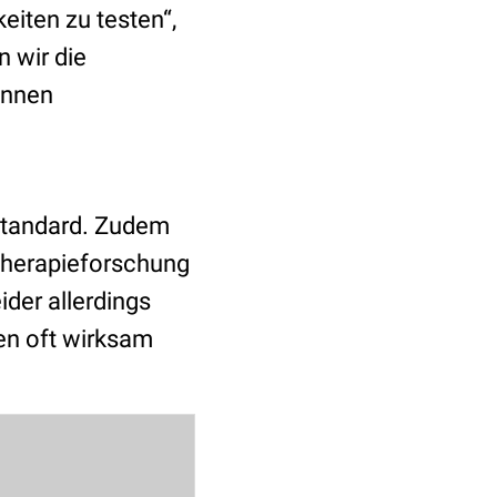
keiten zu testen“,
 wir die
önnen
standard. Zudem
Therapieforschung
ider allerdings
en oft wirksam