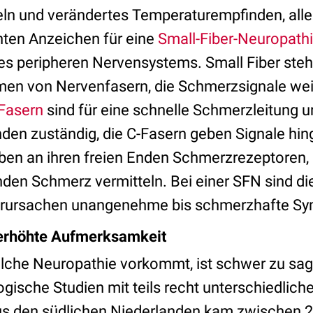
ln und verändertes Temperaturempfinden, allei
ten Anzeichen für eine
Small-Fiber-Neuropath
es peripheren Nervensystems. Small Fiber steht
en von Nervenfasern, die Schmerzsignale weit
Fasern
sind für eine schnelle Schmerzleitung u
en zuständig, die C-Fasern geben Signale hi
ben an ihren freien Enden Schmerzrezeptoren, 
den Schmerz vermitteln. Bei einer SFN sind d
erursachen unangenehme bis schmerzhafte S
 erhöhte Aufmerksamkeit
olche Neuropathie vorkommt, ist schwer zu sage
gische Studien mit teils recht unterschiedlich
us den südlichen Niederlanden kam zwischen 