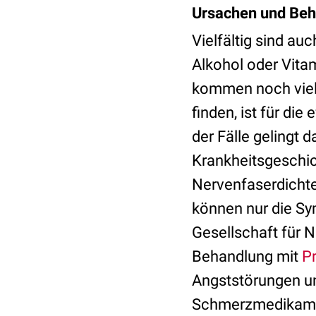
Ursachen und Be
Vielfältig sind au
Alkohol oder Vita
kommen noch viele
finden, ist für di
der Fälle gelingt 
Krankheitsgeschic
Nervenfaserdichte 
können nur die Sy
Gesellschaft für N
Behandlung mit
P
Angststörungen un
Schmerzmedikame