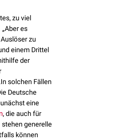
es, zu viel
 „Aber es
 Auslöser zu
und einem Drittel
ithilfe der
r
In solchen Fällen
Die Deutsche
 zunächst eine
n
, die auch für
 stehen generelle
otfalls können