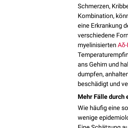
Schmerzen, Kribbe
Kombination, könn
eine Erkrankung d
verschiedene Form
myelinisierten
Aδ-
Temperaturempfind
ans Gehirn und ha
dumpfen, anhalten
beschädigt und v
Mehr Fälle durch
Wie häufig eine s
wenige epidemiolo
Eine Schätzung a