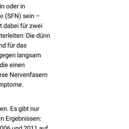
n oder in
ie
(SFN) sein –
 dabei für zwei
erleiten: Die dünn
nd für das
ngegen langsam
die einen
iese Nervenfasern
ymptome.
n. Es gibt nur
en Ergebnissen:
2006 und 2011 auf