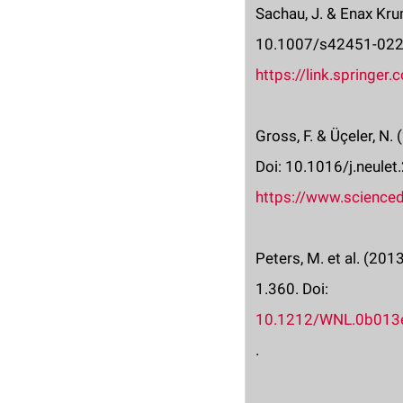
Sachau, J. & Enax Kru
10.1007/s42451-022
https://link.springe
Gross, F. & Üçeler, N
Doi:
10.1016/j.neule
https://www.science
Peters, M. et al. (201
1.360. Doi:
10.1212/WNL.0b013
.