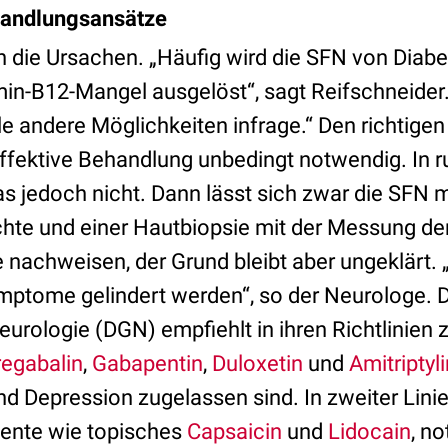
handlungsansätze
ch die Ursachen. „Häufig wird die SFN von Diabet
min-B12-Mangel ausgelöst“, sagt Reifschneider.
 andere Möglichkeiten infrage.“ Den richtigen
e effektive Behandlung unbedingt notwendig. In r
das jedoch nicht. Dann lässt sich zwar die SFN m
hte und einer Hautbiopsie mit der Messung de
nachweisen, der Grund bleibt aber ungeklärt. „
mptome gelindert werden“, so der Neurologe. 
eurologie (DGN) empfiehlt in ihren Richtlinien
regabalin
,
Gabapentin
,
Duloxetin
und
Amitriptyli
d Depression zugelassen sind. In zweiter Linie
nte wie topisches
Capsaicin
und
Lidocain
, n