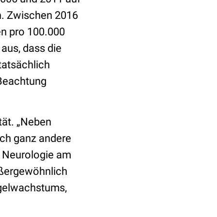
n. Zwischen 2016
en pro 100.000
aus, dass die
tatsächlich
 Beachtung
tät. „Neben
uch ganz andere
ür Neurologie am
ßergewöhnlich
agelwachstums,