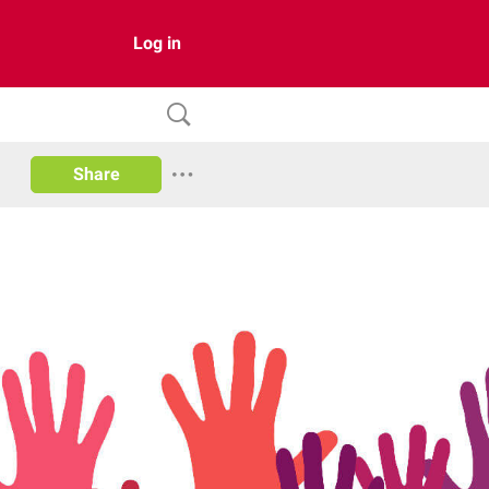
Log in
Share