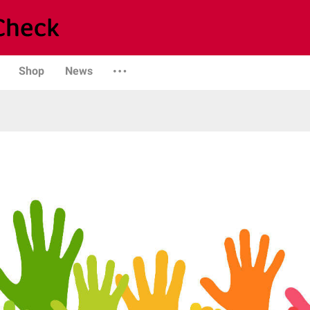
Shop
News