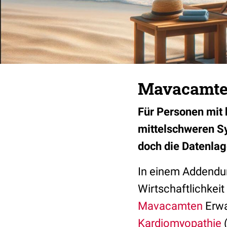
Mavacamten
Für Personen mit 
mittelschweren S
doch die Datenlage
In einem Addendum
Wirtschaftlichkei
Mavacamten
Erwa
Kardiomyopathie
(