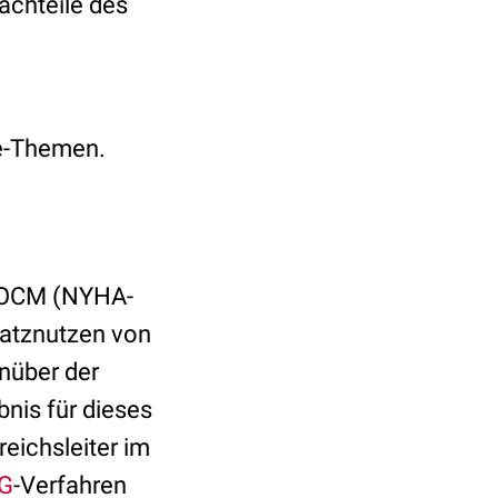
achteile des
ie-Themen.
 HOCM (NYHA-
usatznutzen von
nüber der
bnis für dieses
reichsleiter im
G
-Verfahren