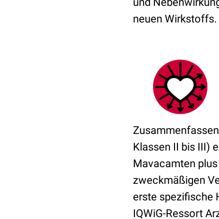
und Nebenwirkunge
neuen Wirkstoffs.
Zusammenfassend 
Klassen II bis III
Mavacamten plus B
zweckmäßigen Vergl
erste spezifische 
IQWiG-Ressort Arz