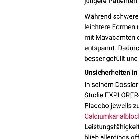
jüngere Patienten
Während schwere O
leichtere Formen 
mit Mavacamten ei
entspannt. Dadurc
besser gefüllt und
Unsicherheiten in
In seinem Dossier 
Studie EXPLORER-
Placebo jeweils z
Calciumkanalbloc
Leistungsfähigkeit 
blieb allerdings of