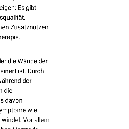
igen: Es gibt
qualität.
chen Zusatznutzen
erapie.
der die Wände der
inert ist. Durch
während der
n die
s davon
 Symptome wie
windel. Vor allem