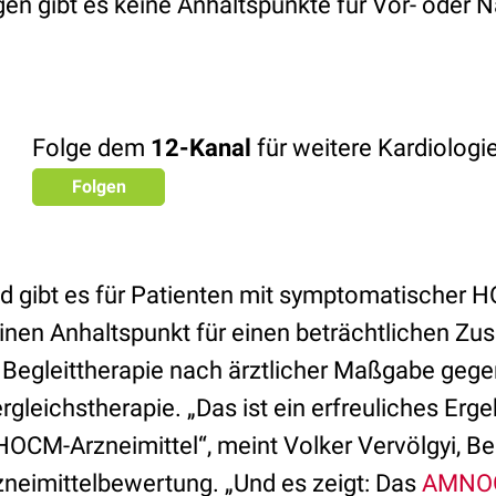
n gibt es keine Anhaltspunkte für Vor- oder N
Folge dem
12-Kanal
für weitere Kardiolog
Folgen
gibt es für Patienten mit symptomatischer
) einen Anhaltspunkt für einen beträchtlichen Z
egleittherapie nach ärztlicher Maßgabe gege
eichstherapie. „Das ist ein erfreuliches Erge
HOCM-Arzneimittel“, meint Volker Vervölgyi, Be
neimittelbewertung. „Und es zeigt: Das
AMNO