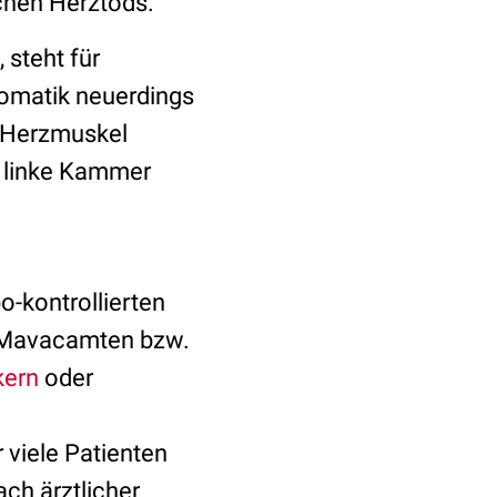
ichen Herztods.
 steht für
tomatik neuerdings
n Herzmuskel
e linke Kammer
o-kontrollierten
n Mavacamten bzw.
kern
oder
r viele Patienten
ach ärztlicher