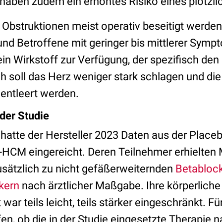
 haben zudem ein erhöhtes Risiko eines plötzl
bstruktionen meist operativ beseitigt werden,
und Betroffene mit geringer bis mittlerer Symp
n Wirkstoff zur Verfügung, der spezifisch de
h soll das Herz weniger stark schlagen und di
 entleert werden.
 der Studie
hatte der Hersteller 2023 Daten aus der Placeb
HCM eingereicht. Deren Teilnehmer erhielte
usätzlich zu nicht gefäßerweiternden
Betabloc
kern
nach ärztlicher Maßgabe. Ihre körperliche
war teils leicht, teils stärker eingeschränkt. Fü
fen, ob die in der Studie eingesetzte Therapie n