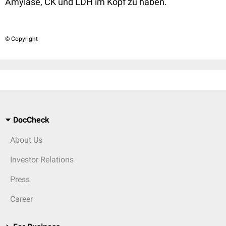
Amylase, CK und LDH im Kopf zu haben.
© Copyright
DocCheck
About Us
Investor Relations
Press
Career