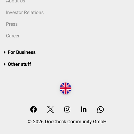
About Us
Investor Relations
Press
Career
For Business
Other stuff
© 2026 DocCheck Community GmbH