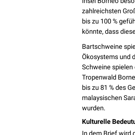
Insel Borneo beso
zahlreichsten Gro
bis zu 100 % gefüh
könnte, dass diese
Bartschweine spie
Ökosystems und der
Schweine spielen 
Tropenwald Borneo
bis zu 81 % des G
malaysischen Sara
wurden.
Kulturelle Bedeu
In dem Brief wird