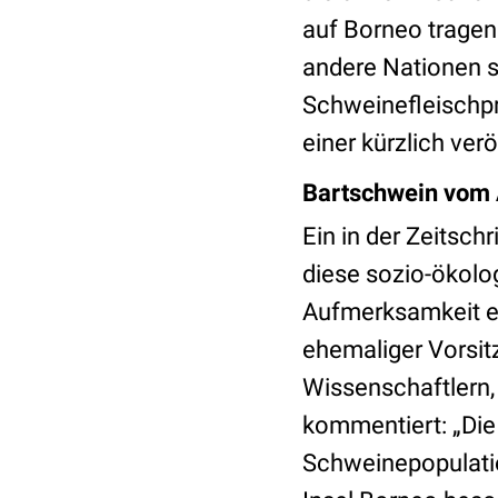
auf Borneo tragen
andere Nationen s
Schweinefleischpr
einer kürzlich ver
Bartschwein vom 
Ein in der Zeitschr
diese sozio-ökolo
Aufmerksamkeit er
ehemaliger Vorsit
Wissenschaftlern,
kommentiert: „Di
Schweinepopulatio