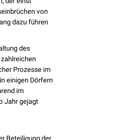
, der einst
nseinbrüchen von
kgang dazu führen
altung des
 zahlreichen
scher Prozesse im
n einigen Dörfern
hrend im
o Jahr gejagt
r Beteiligung der