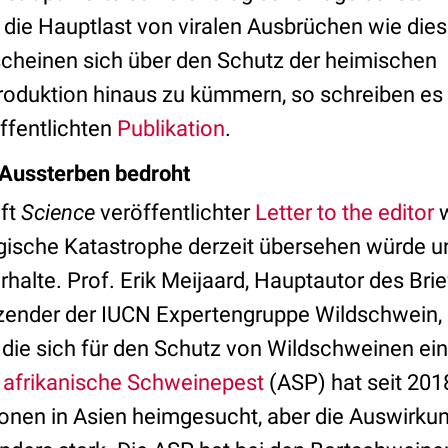
 die Hauptlast von viralen Ausbrüchen wie die
cheinen sich über den Schutz der heimischen
oduktion hinaus zu kümmern, so schreiben es 
öffentlichten
Publikation
.
Aussterben bedroht
ift
Science
veröffentlichter
Letter to the editor
w
gische Katastrophe derzeit übersehen würde u
halte. Prof. Erik Meijaard, Hauptautor des Bri
zender der IUCN Expertengruppe Wildschwein, 
 die sich für den Schutz von Wildschweinen ein
e
afrikanische Schweinepest
(ASP) hat seit 201
nen in Asien heimgesucht, aber die Auswirkun