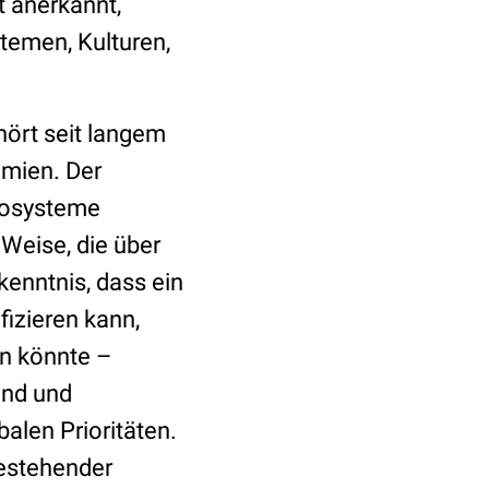
 anerkannt,
temen, Kulturen,
ört seit langem
emien. Der
Ökosysteme
Weise, die über
enntnis, dass ein
fizieren kann,
n könnte –
end und
alen Prioritäten.
bestehender