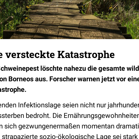
e versteckte Katastrophe
Schweinepest löschte nahezu die gesamte wil
n Borneos aus. Forscher warnen jetzt vor eine
astrophe.
enden Infektionslage seien nicht nur jahrhundert
ssterben bedroht. Die Ernährungsgewohnheite
en sich gezwungenermaßen momentan dramati
strapazierte sozio-ökologische Lage sei stark