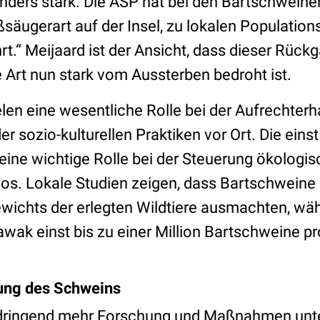
nders stark. Die ASP hat bei den Bartschweinen
ßsäugerart auf der Insel, zu lokalen Populatio
rt.“ Meijaard ist der Ansicht, dass dieser Rüc
 Art nun stark vom Aussterben bedroht ist.
len eine wesentliche Rolle bei der Aufrechterh
 sozio-kulturellen Praktiken vor Ort. Die einst
eine wichtige Rolle bei der Steuerung ökologi
s. Lokale Studien zeigen, dass Bartschweine i
ewichts der erlegten Wildtiere ausmachten, wä
wak einst bis zu einer Million Bartschweine pr
tung des Schweins
 dringend mehr Forschung und Maßnahmen unte