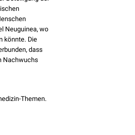
nischen
 Menschen
sel Neuguinea, wo
 könnte. Die
erbunden, dass
nen Nachwuchs
rmedizin-Themen.