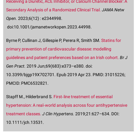
Receiving a Diuretic, ACE Inhibitor, or Calcium Channel Blocker: A
Secondary Analysis of a Randomized Clinical Trial.
JAMA Netw
Open.
2023;6(12) : e2344998.
doi:10.1001/jamanetworkopen.2023.44998.
Byrne P, Cullinan J, Gillespie P, Perera R, Smith SM.
Statins for
primary prevention of cardiovascular disease: modelling
guidelines and patient preferences based on an Irish cohort.
Br J
Gen Pract.
2019 Jun;69(683):e373–e380. doi:
10.3399/bjgp19X702701. Epub 2019 Apr 23. PMID: 31015226;
PMCID: PMC6532821.
Stapff M., Hilderbrand S.
First‐line treatment of essential
hypertension: A real‐world analysis across four antihypertensive
treatment classes.
J Clin Hypertens.
2019;21:627–634. DOI:
10.1111/jch.13531.