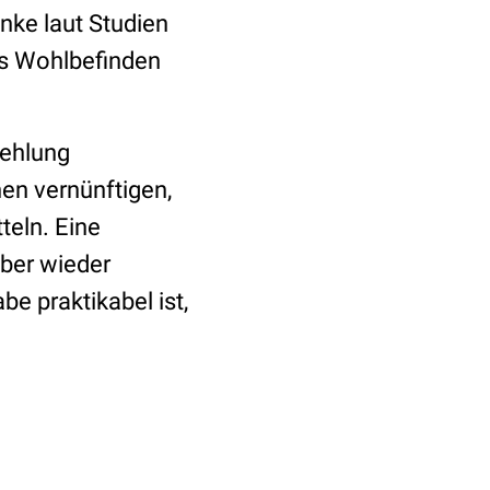
enke laut Studien
as Wohlbefinden
fehlung
nen vernünftigen,
teln. Eine
eber wieder
e praktikabel ist,