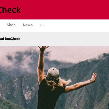
Shop
News
 auf DocCheck