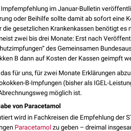
 Impfempfehlung im Januar-Bulletin veröffentli
erung oder Beihilfe sollte damit ab sofort ein
ür die gesetzlichen Krankenkassen benötigt es
eist zwei bis drei Monate: Erst nach Veröffent
 Schutzimpfungen“ des Gemeinsamen Bundesau
ken B dann auf Kosten der Kassen geimpft w
t das für uns, für zwei Monate Erklärungen ab
kokken-B-Impfungen (bisher als IGEL-Leistung
 Abrechnungsweg möglich ist.
Gabe von Paracetamol
utiert wird in Fachkreisen die Empfehlung der ST
ungen
Paracetamol
zu geben – dreimal insgesamt