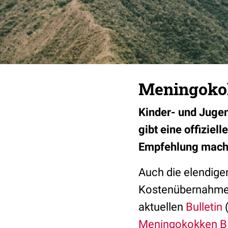
Meningokok
Kinder- und Jugen
gibt eine offizie
Empfehlung macht
Auch die elendige
Kostenübernahmen 
aktuellen
Bulletin
(
Meningokokken 