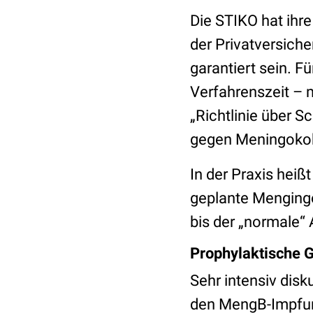
Die STIKO hat ihre
der Privatversich
garantiert sein. F
Verfahrenszeit – m
„Richtlinie über
gegen Meningokok
In der Praxis heiß
geplante Mengingo
bis der „normale“
Prophylaktische 
Sehr intensiv disk
den MengB-Impf