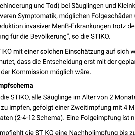
ehinderung und Tod) bei Säuglingen und Kleink
chweren Symptomatik, möglichen Folgeschäden 
Reduktion invasiver MenB-Erkrankungen trotz de
ng für die Bevölkerung“, so die STIKO.
TIKO mit einer solchen Einschätzung auf sich w
utet, dass die Entscheidung erst mit der gepl
g der Kommission möglich wäre.
Impfschema
 die STIKO, alle Säuglinge im Alter von 2 Mona
u impfen, gefolgt einer Zweitimpfung mit 4 M
aten (2-4-12 Schema). Eine Folgeimpfung ist ni
 empfiehlt die STIKO eine Nachholimpfung bis z