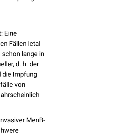
: Eine
n Fällen letal
g schon lange in
ller, d. h. der
d die Impfung
fälle von
wahrscheinlich
 invasiver MenB-
schwere