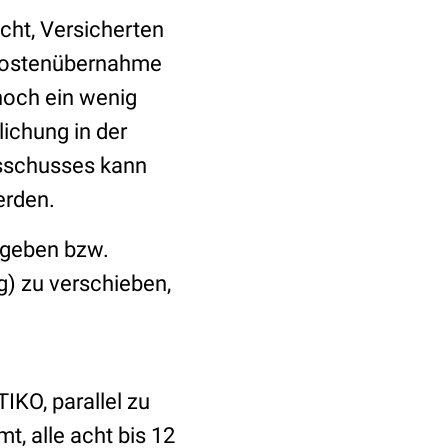
cht, Versicherten
e Kostenübernahme
 noch ein wenig
lichung in der
sschusses kann
erden.
zugeben bzw.
) zu verschieben,
IKO, parallel zu
, alle acht bis 12