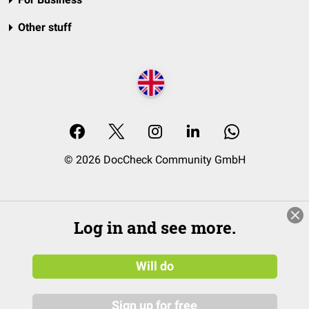
Other stuff
© 2026 DocCheck Community GmbH
Log in and see more.
Will do
Sign up for free