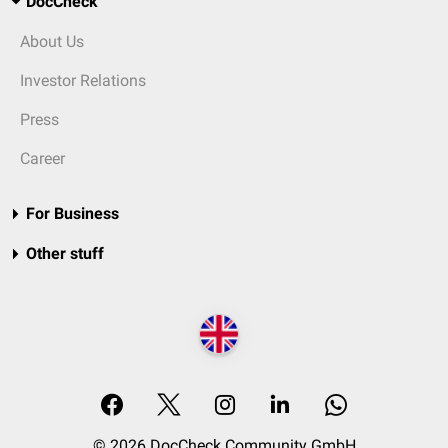
DocCheck
About Us
Investor Relations
Press
Career
For Business
Other stuff
© 2026 DocCheck Community GmbH