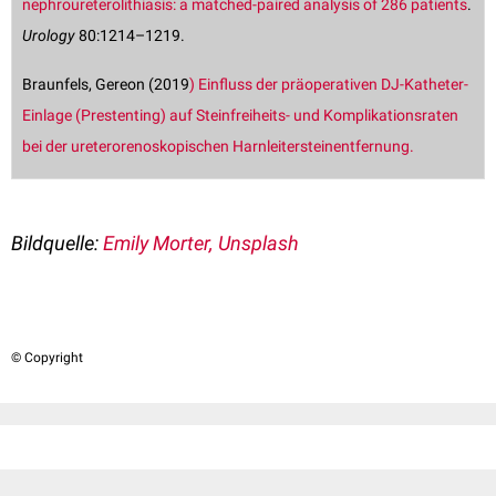
nephroureterolithiasis: a matched-paired analysis of 286 patients
.
Urology
80:1214–1219.
Braunfels, Gereon (2019
) Einfluss der präoperativen DJ-Katheter-
Einlage (Prestenting) auf Steinfreiheits- und Komplikationsraten
bei der ureterorenoskopischen Harnleitersteinentfernung.
Bildquelle:
Emily Morter, Unsplash
© Copyright