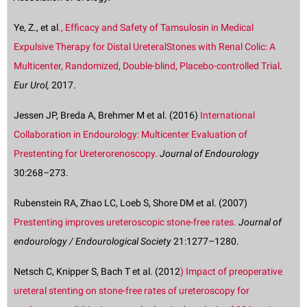
Ye, Z., et al
., Efficacy and Safety of Tamsulosin in Medical
Expulsive Therapy for Distal UreteralStones with Renal Colic: A
Multicenter, Randomized, Double-blind, Placebo-controlled Trial
.
Eur Urol,
2017.
Jessen JP, Breda A, Brehmer M et al. (2016)
International
Collaboration in Endourology: Multicenter Evaluation of
Prestenting for Ureterorenoscopy.
Journal of Endourology
30:268–273.
Rubenstein RA, Zhao LC, Loeb S, Shore DM et al. (2007)
Prestenting improves ureteroscopic stone-free rates.
Journal of
endourology / Endourological Society
21:1277–1280.
Netsch C, Knipper S, Bach T et al. (2012
) Impact of preoperative
ureteral stenting on stone-free rates of ureteroscopy for