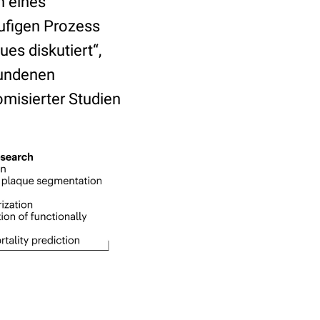
n eines
ufigen Prozess
es diskutiert“,
fundenen
misierter Studien