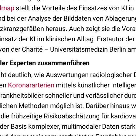
dmap
stellt die Vorteile des Einsatzes von KI in
d bei der Analyse der Bilddaten von Ablagerun
kranzgefäßen heraus. Auch zeigt sie die Vor
insatz der KI im klinischen Alltag. Erstautor d
von der Charité – Universitätsmedizin Berlin 
ler Experten zusammenführen
 deutlich, wie Auswertungen radiologischer 
den
Koronararterien
mittels künstlicher Intellige
rankheitsbilder schneller und verlässlicher du
ichen Methoden möglich ist. Darüber hinaus wi
 die frühzeitige Risikoabschätzung für kardiov
der Basis komplexer, multimodaler Daten stark 