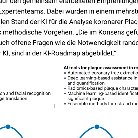
auf den gemeinsam erarbeiteten Empfehlunge
n Expertenteams. Dabei wurden in einem mehrst
en Stand der KI für die Analyse koronarer Plaqu
as methodische Vorgehen. „Die im Konsens ge
uch offene Fragen wie die Notwendigkeit rando
r KI, sind in der KI-Roadmap abgebildet.“