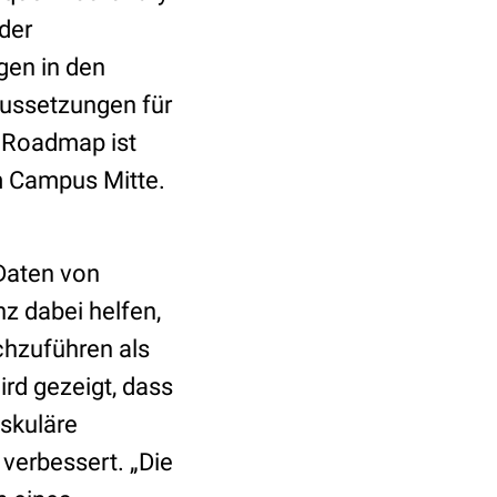
 der
gen in den
aussetzungen für
er Roadmap ist
am Campus Mitte.
Daten von
nz dabei helfen,
rchzuführen als
rd gezeigt, dass
askuläre
verbessert. „Die