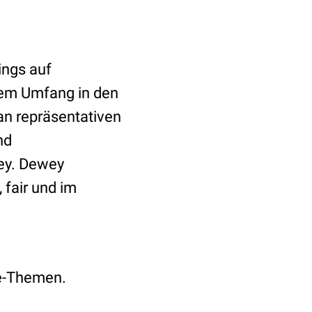
dings auf
ßem Umfang in den
an repräsentativen
nd
wey. Dewey
 fair und im
ie-Themen.