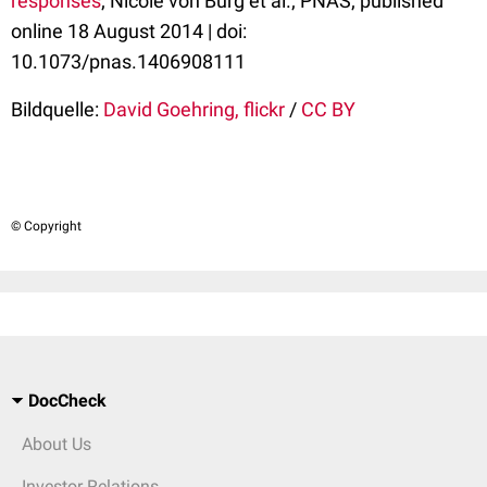
responses
;
Nicole von Burg et al.; PNAS; published
online 18 August 2014 | doi:
10.1073/pnas.1406908111
Bildquelle:
David Goehring, flickr
/
CC BY
© Copyright
DocCheck
About Us
Investor Relations