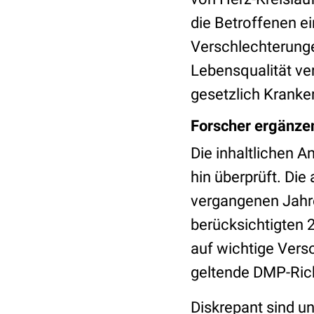
die Betroffenen e
Verschlechterunge
Lebensqualität ve
gesetzlich Kranke
Forscher ergänze
Die inhaltlichen 
hin überprüft. Die
vergangenen Jahre
berücksichtigten 2
auf wichtige Vers
geltende DMP-Richt
Diskrepant sind u