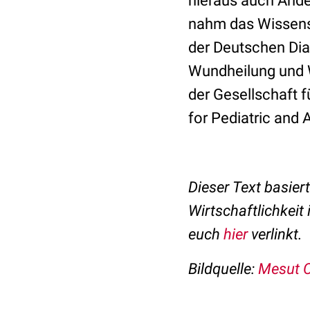
hieraus auch Änd
nahm das Wissensc
der Deutschen Dia
Wundheilung und 
der Gesellschaft f
for Pediatric and
Dieser Text basier
Wirtschaftlichkei
euch
hier
verlinkt.
Bildquelle:
Mesut C