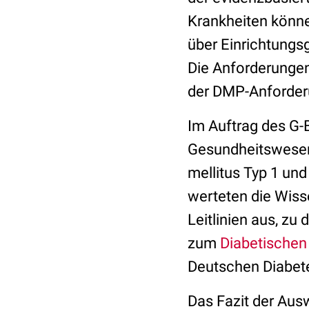
Krankheiten könne
über Einrichtungs
Die Anforderunge
der DMP-Anforderu
Im Auftrag des G-BA
Gesundheitswesen 
mellitus Typ 1 un
werteten die Wis
Leitlinien aus, zu
zum
Diabetische
Deutschen Diabete
Das Fazit der Aus