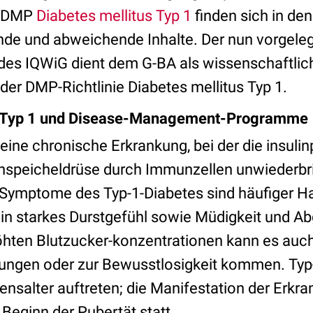
s DMP
Diabetes mellitus Typ 1
finden sich in den
ende und abweichende Inhalte. Der nun vorgele
des IQWiG dient dem G-BA als wissenschaftlic
 der DMP-Richtlinie Diabetes mellitus Typ 1.
us Typ 1 und Disease-Management-Programme
 eine chronische Erkrankung, bei der die insul
chspeicheldrüse durch Immunzellen unwiederbri
Symptome des Typ-1-Diabetes sind häufiger H
ein starkes Durstgefühl sowie Müdigkeit und A
höhten Blutzucker-konzentrationen kann es auc
ungen oder zur Bewusstlosigkeit kommen. Typ
nsalter auftreten; die Manifestation der Erkra
Beginn der Pubertät statt.