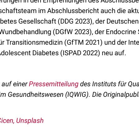
erungen in den Empfehlungen des Abschlussbe
haftsteam im Abschlussbericht auch die aktue
betes Gesellschaft (DDG 2023), der Deutschen 
Wundbehandlung (DGfW 2023), der Endocrine S
ür Transitionsmedizin (GfTM 2021) und der Inte
 Adolescent Diabetes (ISPAD 2022) neu auf.
t auf einer
Pressemitteilung
des Instituts für Qua
t im Gesundheitswesen (IQWIG).
Die Originalpubl
icen, Unsplash