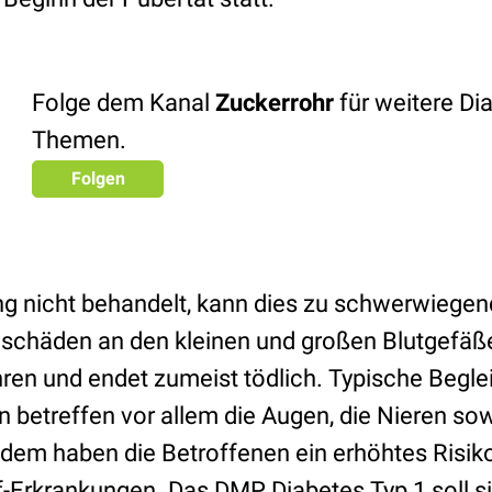
Folge dem Kanal
Zuckerrohr
für weitere Di
Themen.
Folgen
ng nicht behandelt, kann dies zu schwerwiege
geschäden an den kleinen und großen Blutgefä
en und endet zumeist tödlich. Typische Beglei
 betreffen vor allem die Augen, die Nieren so
em haben die Betroffenen ein erhöhtes Risiko
f-Erkrankungen. Das DMP Diabetes Typ 1 soll si