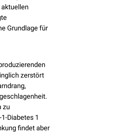
 aktuellen
gte
he Grundlage für
inproduzierenden
nglich zerstört
arndrang,
bgeschlagenheit.
h zu
-1-Diabetes 1
nkung findet aber