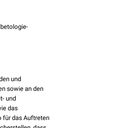
abetologie-
nden und
ßen sowie an den
t- und
wie das
 für das Auftreten
cherstellen, dass