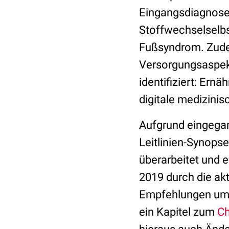
Eingangsdiagnose, 
Stoffwechselselbs
Fußsyndrom. Zude
Versorgungsaspekt
identifiziert: Ern
digitale medizin
Aufgrund eingega
Leitlinien-Synops
überarbeitet und e
2019 durch die ak
Empfehlungen umf
ein Kapitel zum
Ch