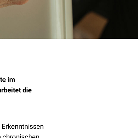
te im
beitet die
 Erkenntnissen
n chronischen