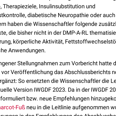
Therapieziele, Insulinsubstitution und
tkontrolle, diabetische Neuropathie oder auc
m haben die Wissenschaftler folgende zusätz
e, die bisher nicht in der DMP-A-RL thematisie
ährung, körperliche Aktivität, Fettstoffwechsels
ische Anwendungen.
ngener Stellungnahmen zum Vorbericht hatte 
e vor Veröffentlichung das Abschlussberichts 
rgänzt: So ersetzten die Wissenschaftler die L
tuelle Version IWGDF 2023. Da in der IWGDF 20
ormuliert bzw. neue Empfehlungen hinzugek
arcot-Fuß
neu in die Leitlinie aufgenommen w