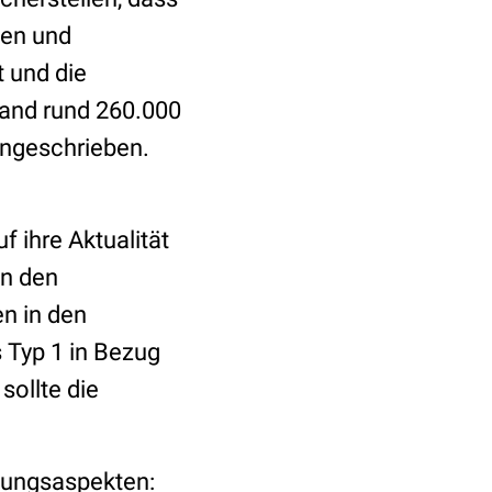
den und
 und die
land rund 260.000
ingeschrieben.
 ihre Aktualität
in den
n in den
s Typ 1 in Bezug
sollte die
gungsaspekten: