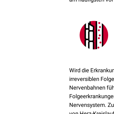
Wird die Erkranku
irreversiblen Fol
Nervenbahnen führ
Folgeerkrankungen
Nervensystem. Zud
von Herz-Kreislau