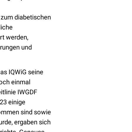
h zum diabetischen
liche
rt werden,
törungen und
das IQWiG seine
noch einmal
eitlinie IWGDF
23 einige
ommen sind sowie
urde, ergaben sich