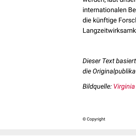
internationalen B
die künftige Fors
Langzeitwirksamke
Dieser Text basier
die Originalpublika
Bildquelle:
Virgini
© Copyright