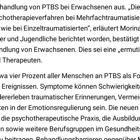
handlung von PTBS bei Erwachsenen aus. „Die
chotherapieverfahren bei Mehrfachtraumatisi
 wie bei Einzeltraumatisierten“, erläutert Morin
der und Jugendliche berichtet worden, bestätigt
ndlung von Erwachsenen. Dies sei eine „ermut
d Therapeuten.
twa vier Prozent aller Menschen an PTBS als F
 Ereignissen. Symptome können Schwierigkeit
ererleben traumatischer Erinnerungen, Verme
ten in der Emotionsregulierung sein. Die neue
die psychotherapeutische Praxis, die Ausbildu
n sowie weitere Berufsgruppen im Gesundheits
u beitragen, Behandlungsbarrieren gegenüber