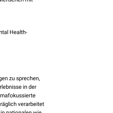
tal Health-
gen zu sprechen,
lebnisse in der
aumafokussierte
räglich verarbeitet
in nationalen wie