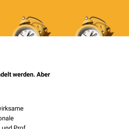
delt werden. Aber
wirksame
onale
 und Prof.