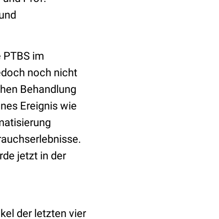
 und
ie PTBS im
jedoch noch nicht
schen Behandlung
lnes Ereignis wie
matisierung
brauchserlebnisse.
e jetzt in der
el der letzten vier