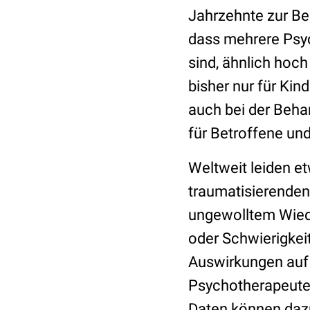
Jahrzehnte zur Be
dass mehrere Psy
sind, ähnlich hoch
bisher nur für Kin
auch bei der Beha
für Betroffene un
Weltweit leiden e
traumatisierenden
ungewolltem Wied
oder Schwierigkei
Auswirkungen auf 
Psychotherapeute
Daten können daz