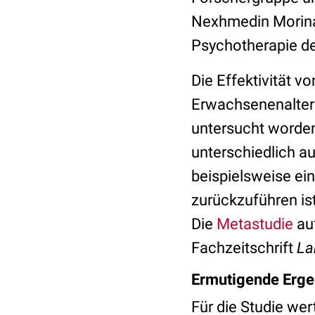
Nexhmedin Morina 
Psychotherapie de
Die Effektivität 
Erwachsenenalter i
untersucht worden
unterschiedlich au
beispielsweise ei
zurückzuführen ist
Die
Metastudie
auf
Fachzeitschrift
La
Ermutigende Erge
Für die Studie wer