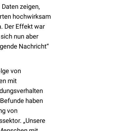
 Daten zeigen,
erten hochwirksam
a. Der Effekt war
 sich nun aber
igende Nachricht“
olge von
en mit
idungsverhalten
n Befunde haben
ng von
sektor. „Unsere
 Menschen mit