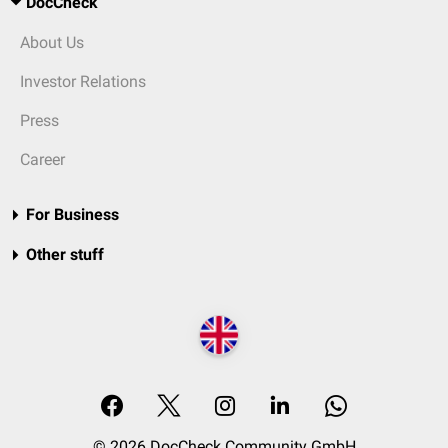
DocCheck
About Us
Investor Relations
Press
Career
For Business
Other stuff
© 2026 DocCheck Community GmbH