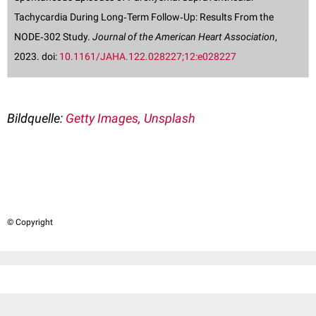
Tachycardia During Long‐Term Follow‐Up: Results From the
NODE‐302 Study.
Journal of the American Heart Association
,
2023. doi:
10.1161/JAHA.122.028227;12:e028227
Bildquelle:
Getty Images, Unsplash
© Copyright