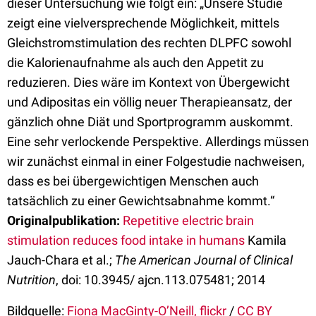
dieser Untersuchung wie folgt ein: „Unsere Studie
zeigt eine vielversprechende Möglichkeit, mittels
Gleichstromstimulation des rechten DLPFC sowohl
die Kalorienaufnahme als auch den Appetit zu
reduzieren. Dies wäre im Kontext von Übergewicht
und Adipositas ein völlig neuer Therapieansatz, der
gänzlich ohne Diät und Sportprogramm auskommt.
Eine sehr verlockende Perspektive. Allerdings müssen
wir zunächst einmal in einer Folgestudie nachweisen,
dass es bei übergewichtigen Menschen auch
tatsächlich zu einer Gewichtsabnahme kommt.“
Originalpublikation:
Repetitive electric brain
stimulation reduces food intake in humans
Kamila
Jauch-Chara et al.;
The American Journal of Clinical
Nutrition
, doi: 10.3945/ ajcn.113.075481; 2014
Bildquelle:
Fiona MacGinty-O’Neill, flickr
/
CC BY