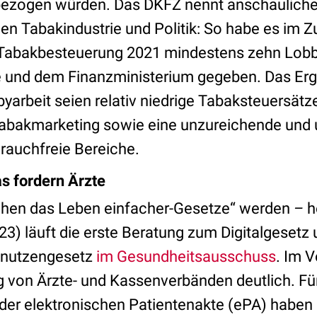
ezogen würden. Das DKFZ nennt anschauliche B
hen Tabakindustrie und Politik: So habe es i
 Tabakbesteuerung 2021 mindestens zehn Lobb
e und dem Finanzministerium gegeben. Das Erg
yarbeit seien relativ niedrige Tabaksteuersätz
abakmarketing sowie eine unzureichende und u
rauchfreie Bereiche.
as fordern Ärzte
achen das Leben einfacher-Gesetze“ werden
–
h
3) läuft die erste Beratung zum
Digitalgesetz
nnutzengesetz
im Gesundheitsausschuss
. Im V
 von Ärzte- und Kassenverbänden deutlich. Fü
 der elektronischen Patientenakte (ePA) haben