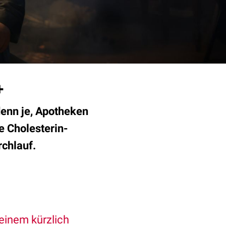
+
 denn je, Apotheken
e Cholesterin-
chlauf.
einem kürzlich