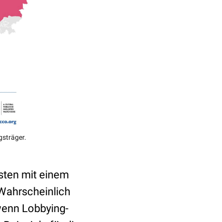
gsträger.
isten mit einem
 Wahrscheinlich
wenn Lobbying-