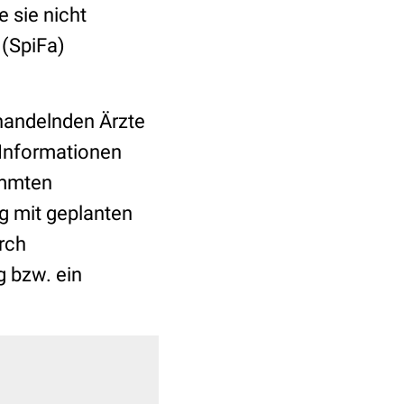
 sie nicht
 (SpiFa)
ehandelnden Ärzte
e Informationen
immten
g mit geplanten
rch
 bzw. ein