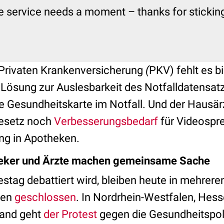
e service needs a moment – thanks for sticking 
Privaten Krankenversicherung
(
PKV) fehlt es b
 Lösung zur Auslesbarkeit des Notfalldatensat
e Gesundheitskarte im Notfall. Und der Hausär
gesetz noch
Verbesserungsbedarf
für Videospr
ng in Apotheken.
heker und Ärzte machen gemeinsame Sache
tag debattiert wird, bleiben heute in mehrer
ken
geschlossen
. In Nordrhein-Westfalen, Hess
land geht
der Protest
gegen die Gesundheitspol