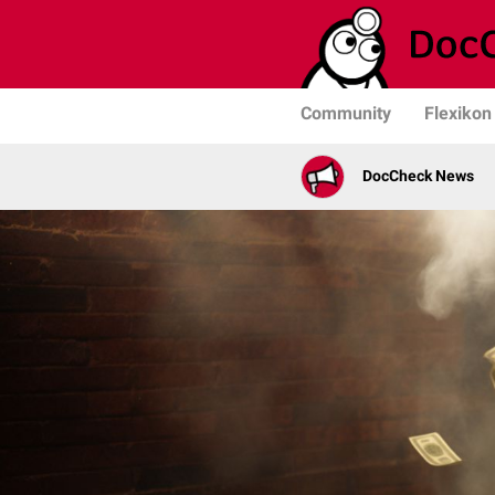
Community
Flexikon
DocCheck News