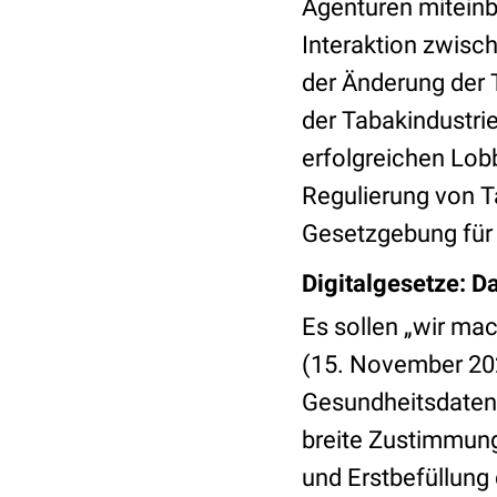
Agenturen miteinb
Interaktion zwisc
der Änderung der
der Tabakindustri
erfolgreichen Lobb
Regulierung von T
Gesetzgebung für 
Digitalgesetze: D
Es sollen „wir m
(15. November 202
Gesundheitsdate
breite Zustimmung
und Erstbefüllung