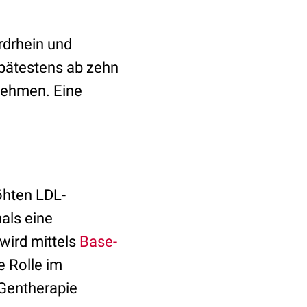
rdrhein und
spätestens ab zehn
unehmen. Eine
öhten LDL-
als eine
wird mittels
Base-
e Rolle im
 Gentherapie