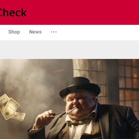
Shop
News