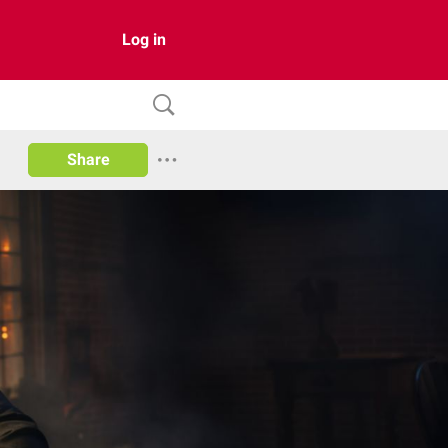
Log in
Share