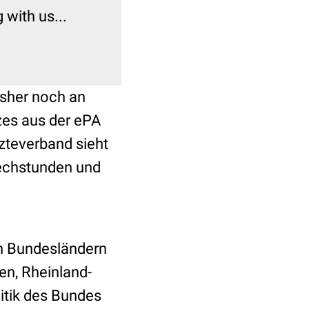
with us...
isher noch an
zes aus der ePA
zteverband sieht
echstunden und
en Bundesländern
en, Rheinland-
itik des Bundes