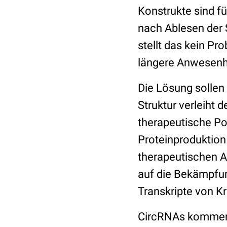
Konstrukte sind fü
nach Ablesen der
stellt das kein P
längere Anwesenhe
Die Lösung sollen
Struktur verleiht 
therapeutische Pot
Proteinproduktion
therapeutischen A
auf die Bekämpfun
Transkripte von K
CircRNAs kommen i