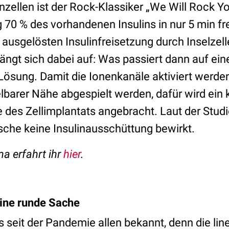
linzellen ist der Rock-Klassiker „We Will Rock Y
 70 % des vorhandenen Insulins in nur 5 min fr
 ausgelösten Insulinfreisetzung durch Inselzel
rängt sich dabei auf: Was passiert dann auf e
e Lösung. Damit die Ionenkanäle aktiviert werd
lbarer Nähe abgespielt werden, dafür wird ein k
 des Zellimplantats angebracht. Laut der Stud
he keine Insulinausschüttung bewirkt.
 erfahrt ihr
hier
.
eine runde Sache
s seit der Pandemie allen bekannt, denn die li