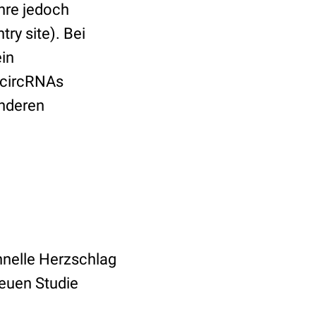
hre jedoch
try site). Bei
in
 circRNAs
anderen
chnelle Herzschlag
neuen Studie