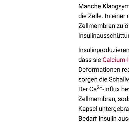
Manche Klangsymph
die Zelle. In eine
Zellmembran zu öf
Insulinausschüttu
Insulinproduziere
dass sie
Calcium-
Deformationen rea
sorgen die Schallw
2+
Der Ca
-Influx b
Zellmembran, sodas
Kapsel untergebra
Bedarf Insulin au