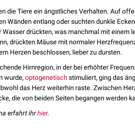
ten die Tiere ein ängstliches Verhalten. Auf of
den Wänden entlang oder suchten dunkle Ecke
ür Wasser drückten, was manchmal mit einem l
nn, drückten Mäuse mit normaler Herzfrequen
m Herzen beschlossen, lieber zu dursten.
chende Hirnregion, in der bei erhöhter Freque
en wurde,
optogenetisch
stimuliert, ging das än
 obwohl das Herz weiterhin raste. Zwischen He
rücke, die von beiden Seiten begangen werden k
 erfahrt ihr
hier
.