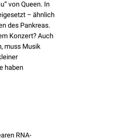
ou“ von Queen. In
eigesetzt – ähnlich
len des Pankreas.
inem Konzert? Auch
en, muss Musik
leiner
ie haben
nearen RNA-