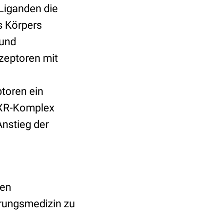
Liganden die
s Körpers
 und
zeptoren mit
toren ein
RXR-Komplex
Anstieg der
nen
rungsmedizin zu