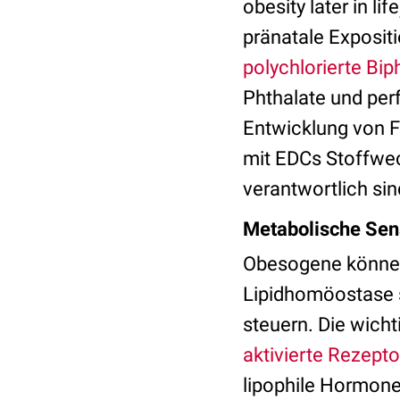
obesity later in l
pränatale Exposit
polychlorierte Bip
Phthalate und perf
Entwicklung von Fe
mit EDCs Stoffwec
verantwortlich si
Metabolische Se
Obesogene können
Lipidhomöostase 
steuern. Die wicht
aktivierte Rezept
lipophile Hormone