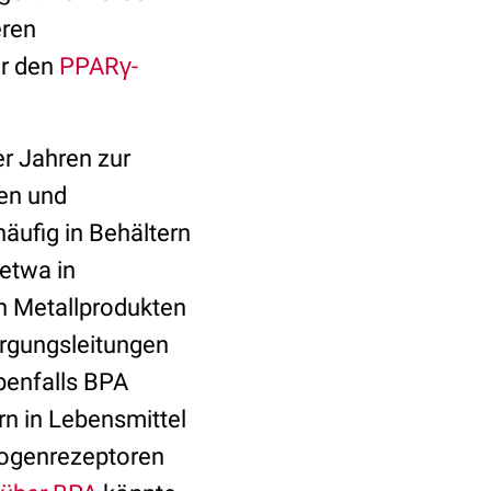
eren
er den
PPARγ-
er Jahren zur
en und
äufig in Behältern
etwa in
n Metallprodukten
rgungsleitungen
benfalls BPA
n in Lebensmittel
trogenrezeptoren