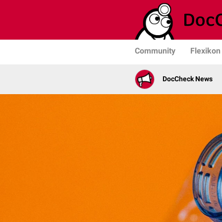
Community
Flexikon
DocCheck News