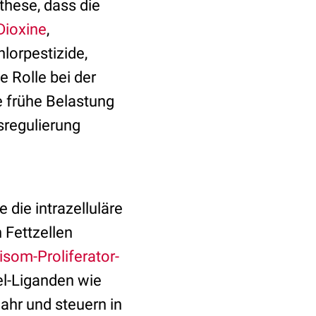
these, dass die
Dioxine
,
lorpestizide,
e Rolle bei der
ne frühe Belastung
sregulierung
.
ie die intrazelluläre
 Fettzellen
isom-Proliferator-
l-Liganden wie
ahr und steuern in