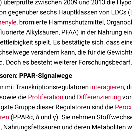
ife) überprüfte zwischen 2009 und 2013 die Hypo
ion gegenüber sechs Hauptklassen von EDCs (
henyle
, bromierte Flammschutzmittel, Organoch
luorierte Alkylsäuren, PFAA) in der Nahrung ein
ttleibigkeit spielt. Es bestätigte sich, dass ei
hselwege verändern kann, die für die Gewicht
nd. Doch es besteht weiterer Forschungsbedarf
nsoren: PPAR-Signalwege
 mit Transkriptionsregulatoren
interagieren
, d
sowie die
Proliferation
und
Differenzierung
von
igste Gruppe dieser Regulatoren sind die
Perox
oren
(PPARα, δ und γ). Sie nehmen Stoffwechse
, Nahrungsfettsäuren und deren Metaboliten w