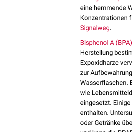
eine hemmende Wir
Konzentrationen f
Signalweg
.
Bisphenol A (BPA
Herstellung besti
Expoxidharze verw
zur Aufbewahrung 
Wasserflaschen. 
wie Lebensmittel
eingesetzt. Einig
enthalten. Unters
oder Getränke übe