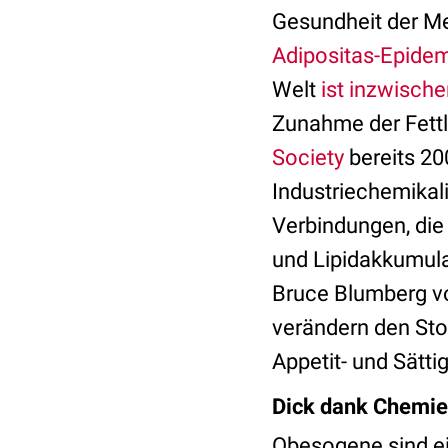
Gesundheit der M
Adipositas-Epide
Welt
ist inzwisch
Zunahme der Fettl
Society
bereits 2
Industriechemikal
Verbindungen, die
und Lipidakkumula
Bruce Blumberg vo
verändern den Sto
Appetit- und Sätti
Dick dank Chemie
Obesogene sind ei