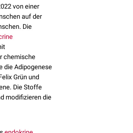
022 von einer
nschen auf der
enschen. Die
rine
it
er chemische
ie die Adipogenese
Felix Grün und
ene. Die Stoffe
d modifizieren die
ls
endokrine