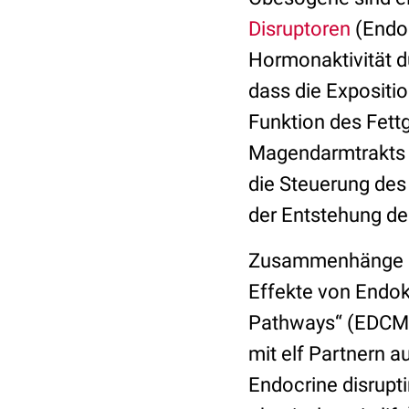
Disruptoren
(Endoc
Hormonaktivität 
dass die Expositi
Funktion des Fett
Magendarmtrakts u
die Steuerung des
der Entstehung d
Zusammenhänge un
Effekte von Endo
Pathways“ (EDCME
mit elf Partnern 
Endocrine disrupt