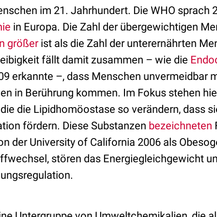
enschen im 21. Jahrhundert. Die WHO sprach 2
mie
in Europa. Die Zahl der übergewichtigen Me
en größer
ist als die Zahl der unterernährten M
eibigkeit fällt damit zusammen – wie die
Endoc
009 erkannte –, dass Menschen unvermeidbar m
ien in Berührung kommen. Im Fokus stehen hi
 die die Lipidhomöostase so verändern, dass s
tion fördern. Diese Substanzen
bezeichneten
n der University of California 2006 als Obesog
ffwechsel, stören das Energiegleichgewicht un
gungsregulation.
ne Untergruppe von Umweltchemikalien, die a