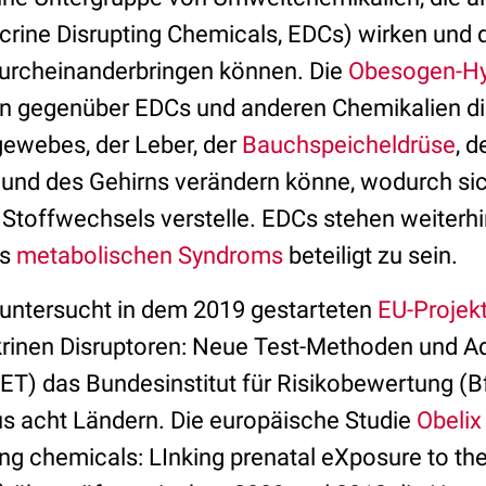
rine Disrupting Chemicals, EDCs) wirken und 
durcheinanderbringen können. Die
Obesogen-H
on gegenüber EDCs und anderen Chemikalien d
gewebes, der Leber, der
Bauchspeicheldrüse
, d
nd des Gehirns verändern könne, wodurch sich
 Stoffwechsels verstelle. EDCs stehen weiterhi
es
metabolischen Syndroms
beteiligt zu sein.
tersucht in dem 2019 gestarteten
EU-Projek
krinen Disruptoren: Neue Test-Methoden und 
T) das Bundesinstitut für Risikobewertung (
aus acht Ländern. Die europäische Studie
Obelix
ing chemicals: LInking prenatal eXposure to t