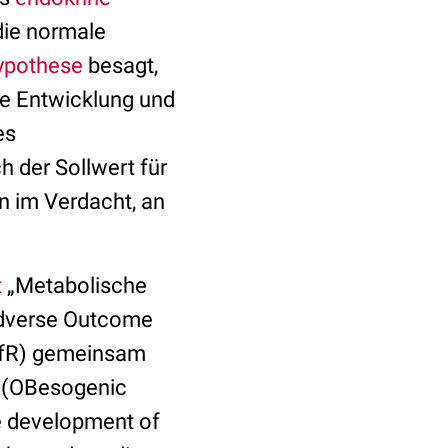
die normale
ypothese
besagt,
ie Entwicklung und
es
 der Sollwert für
n im Verdacht, an
t
„Metabolische
Adverse Outcome
BfR) gemeinsam
(OBesogenic
he development of