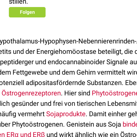
stillen.
Folgen
ypothalamus-Hypophysen-Nebennierenrinden-A
tits und der Energiehomöostase beteiligt, die 
peptiderger und endocannabinoider Signale a
dem Fettgewebe und dem Gehirn vermittelt wird
potenziell adipositasfördernde Substanzen. Eben
d
Östrogenrezeptoren
. Hier sind
Phytoöstrogen
lich gesünder und frei von tierischen Lebensmi
häufig vermehrt
Sojaprodukte
. Damit einher ge
ber Phytoöstrogenen. Genistein aus Soja
bind
en ERα und ERβ
und wirkt ähnlich wie ein Östr