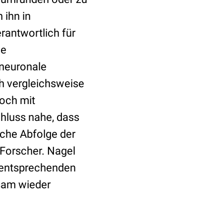
 ihn in
rantwortlich für
ie
 neuronale
h vergleichsweise
doch mit
hluss nahe, dass
iche Abfolge der
 Forscher. Nagel
r entsprechenden
gsam wieder