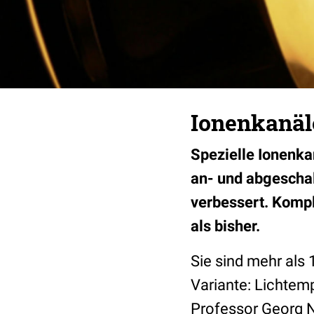
Ionenkanäle
Spezielle Ionenka
an- und abgeschal
verbessert. Kompl
als bisher.
Sie sind mehr als
Variante: Lichtem
Professor Georg Na