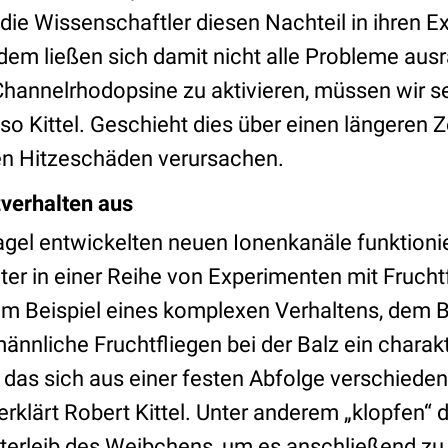
ie Wissenschaftler diesen Nachteil in ihren 
zdem ließen sich damit nicht alle Probleme au
 Channelrhodopsine zu aktivieren, müssen wir s
so Kittel. Geschieht dies über einen längeren 
gen Hitzeschäden verursachen.
zverhalten aus
agel entwickelten neuen Ionenkanäle funktionie
ter in einer Reihe von Experimenten mit Frucht
m Beispiel eines komplexen Verhaltens, dem Ba
ännliche Fruchtfliegen bei der Balz ein charak
das sich aus einer festen Abfolge verschieden
rklärt Robert Kittel. Unter anderem „klopfen“
nterleib des Weibchens, um es anschließend z