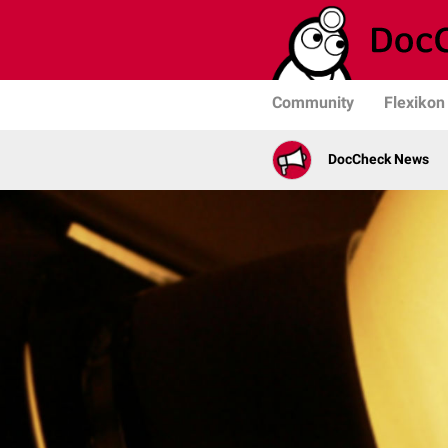
Community
Flexikon
DocCheck News