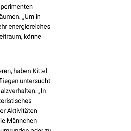
Experimenten
sräumen. „Um in
ehr energiereiches
Zeitraum, könne
ren, haben Kittel
fliegen untersucht
lzverhalten. „In
teristisches
er Aktivitäten
 die Männchen
u umrunden oder zu