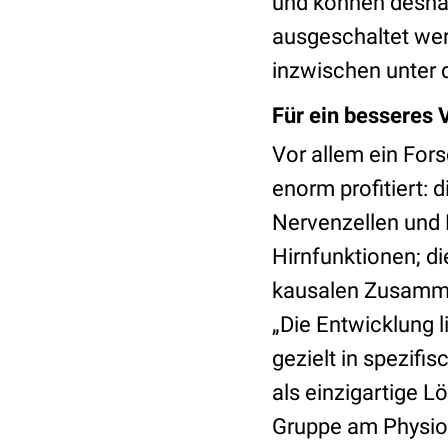
und können deshal
ausgeschaltet wer
inzwischen unter 
Für ein besseres 
Vor allem ein For
enorm profitiert:
Nervenzellen und 
Hirnfunktionen; di
kausalen Zusamme
„Die Entwicklung l
gezielt in spezifi
als einzigartige L
Gruppe am Physiol