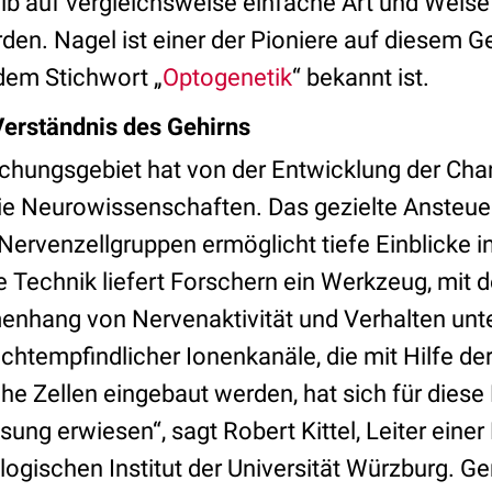
b auf vergleichsweise einfache Art und Weise
den. Nagel ist einer der Pioniere auf diesem G
dem Stichwort „
Optogenetik
“ bekannt ist.
Verständnis des Gehirns
schungsgebiet hat von der Entwicklung der Ch
 die Neurowissenschaften. Das gezielte Ansteue
Nervenzellgruppen ermöglicht tiefe Einblicke 
e Technik liefert Forschern ein Werkzeug, mit 
nhang von Nervenaktivität und Verhalten unt
ichtempfindlicher Ionenkanäle, die mit Hilfe d
sche Zellen eingebaut werden, hat sich für dies
ösung erwiesen“, sagt Robert Kittel, Leiter ein
ogischen Institut der Universität Würzburg. 