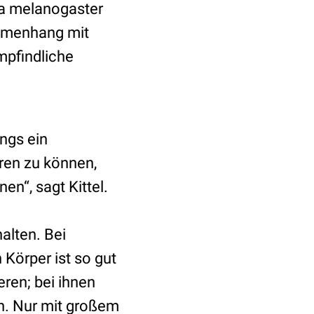
la melanogaster
mmenhang mit
mpfindliche
ings ein
ren zu können,
n“, sagt Kittel.
alten. Bei
 Körper ist so gut
eren; bei ihnen
ch. Nur mit großem