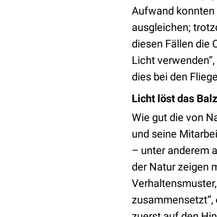
Aufwand konnten d
ausgleichen; trot
diesen Fällen die
Licht verwenden“, 
dies bei den Flie
Licht löst das Bal
Wie gut die von N
und seine Mitarbei
– unter anderem a
der Natur zeigen m
Verhaltensmuster, 
zusammensetzt“, e
zuerst auf den Hi