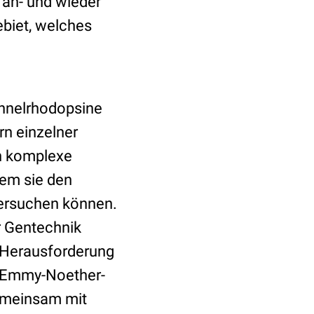
 an- und wieder
ebiet, welches
annelrhodopsine
rn einzelner
in komplexe
dem sie den
ersuchen können.
er Gentechnik
e Herausforderung
er Emmy-Noether-
Gemeinsam mit