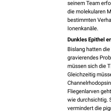
seinem Team erfor
die molekularen 
bestimmten Verhal
Ionenkanäle.
Dunkles Epithel e
Bislang hatten die
gravierendes Prob
müssen sich die Ti
Gleichzeitig müsse
Channelrhodopsine
Fliegenlarven geht
wie durchsichtig. 
vermindert die pi