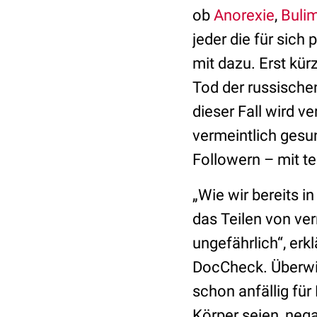
ob
Anorexie
,
Buli
jeder die für sich
mit dazu. Erst kür
Tod der russische
dieser Fall wird ve
vermeintlich gesu
Followern – mit te
„Wie wir bereits 
das Teilen von ve
ungefährlich“, er
DocCheck. Überwi
schon anfällig fü
Körper seien, neg