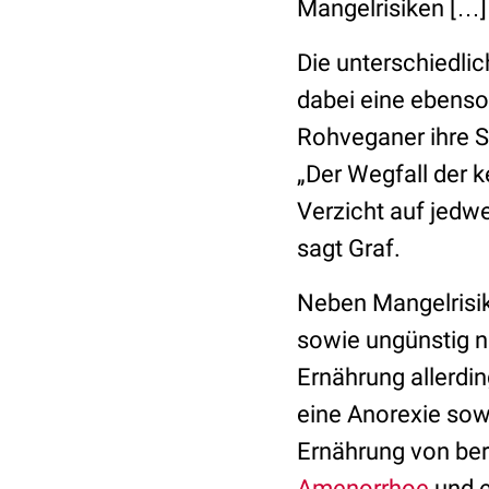
Mangelrisiken […] 
Die unterschiedl
dabei eine ebenso
Rohveganer ihre Sp
„Der Wegfall der k
Verzicht auf jedw
sagt Graf.
Neben Mangelrisik
sowie ungünstig n
Ernährung allerdi
eine Anorexie sow
Ernährung von ber
Amenorrhoe
und e