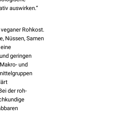
ativ auswirken.“
n veganer Rohkost.
se, Nüssen, Samen
 eine
 und geringen
 Makro- und
smittelgruppen
lärt
ei der roh-
achkundige
abbaren