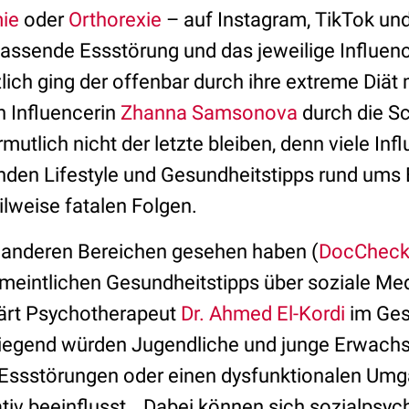
mie
oder
Orthorexie
– auf Instagram, TikTok un
 passende Essstörung und das jeweilige Influenc
zlich ging der offenbar durch ihre extreme Diät
n Influencerin
Zhanna Samsonova
durch die Sc
rmutlich nicht der letzte bleiben, denn viele Infl
nden Lifestyle und Gesundheitstipps rund ums 
ilweise fatalen Folgen.
in anderen Bereichen gesehen haben (
DocCheck 
rmeintlichen Gesundheitstipps über soziale Med
klärt Psychotherapeut
Dr. Ahmed El-Kordi
im Ges
egend würden Jugendliche und junge Erwachse
r Essstörungen oder einen dysfunktionalen Umg
ativ beeinflusst. „Dabei können sich sozialpsy