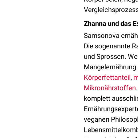
Vergleichsprozesse
Zhanna und das E
Samsonova ernährt
Die sogenannte R
und Sprossen. Wer 
Mangelernährung. 
Körperfettanteil
,
m
Mikronährstoffen
komplett ausschlie
Ernährungsexper
veganen Philosoph
Lebensmittelkomb