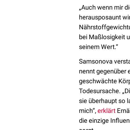
„Auch wenn mir die
herausposaunt wird
Nährstoffgewichtun
bei Maßlosigkeit 
seinem Wert.“
Samsonova verstar
nennt gegenüber 
geschwächte Körpe
Todesursache. „Di
sie überhaupt so l
mich“,
erklärt
Ernä
die einzige Influe