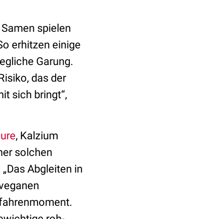
 Samen spielen
o erhitzen einige
jegliche Garung.
Risiko, das der
 sich bringt“,
äure
, Kalzium
iner solchen
„Das Abgleiten in
-veganen
Gefahrenmoment.
ewichtige roh-