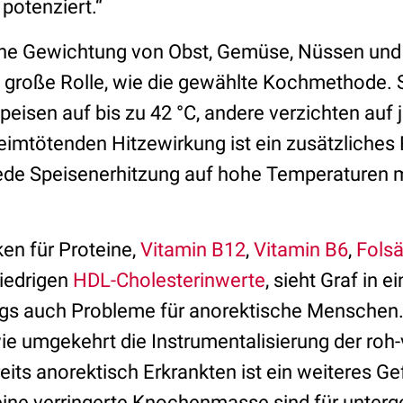
potenziert.“
iche Gewichtung von Obst, Gemüse, Nüssen und
 große Rolle, wie die gewählte Kochmethode. S
eisen auf bis zu 42 °C, andere verzichten auf 
eimtötenden Hitzewirkung ist ein zusätzliches 
ede Speisenerhitzung auf hohe Temperaturen mit
en für Proteine,
Vitamin B12
,
Vitamin B6
,
Fols
iedrigen
HDL-Cholesterinwerte
, sieht Graf in e
ngs auch Probleme für anorektische Menschen. 
ie umgekehrt die Instrumentalisierung der roh
eits anorektisch Erkrankten ist ein weiteres 
ine verringerte Knochenmasse sind für unterg