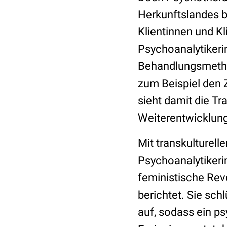
Herkunftslandes b
Klientinnen und K
Psychoanalytikerin
Behandlungsmetho
zum Beispiel den 
sieht damit die 
Weiterentwicklung
Mit transkulturell
Psychoanalytikeri
feministische Rev
berichtet. Sie sch
auf, sodass ein p