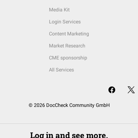
Media Kit
Login Services
Content Marketing
Market Research
CME sponsorship
All Services
© 2026 DocCheck Community GmbH
Log in and see more.