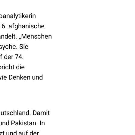
oanalytikerin
/16. afghanische
andelt. „Menschen
syche. Sie
f der 74.
richt die
 wie Denken und
utschland. Damit
und Pakistan. In
zt und auf der