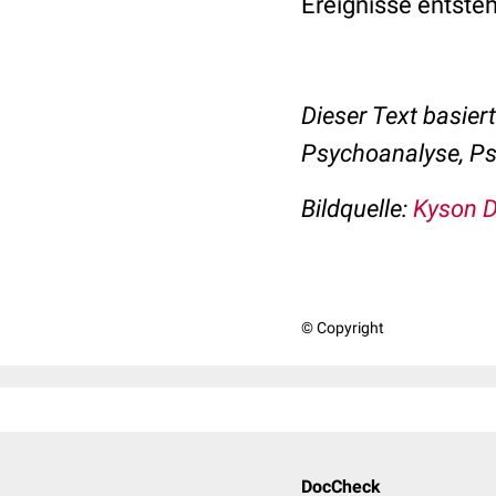
Ereignisse entste
Dieser Text basier
Psychoanalyse, Ps
Bildquelle:
Kyson D
© Copyright
DocCheck