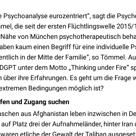
ie Psychoanalyse eurozentriert“, sagt die Psych
el, die seit der ersten Flüchtlingswelle 2015
er Nähe von München psychotherapeutisch beh
ben kaum einen Begriff für eine individuelle P
ntlich in der Mitte der Familie“, so Tömmel. Au
DGPT unter dem Motto „Thinking under Fire“ sp
n über ihre Erfahrungen. Es geht um die Frage
 extremen Bedingungen möglich ist?
ffen und Zugang suchen
schen aus Afghanistan leben inzwischen in De
auf Platz drei der Aufnahmeländer, hinter Iran 
waren etliche der Gewalt der Taliban ausgeset