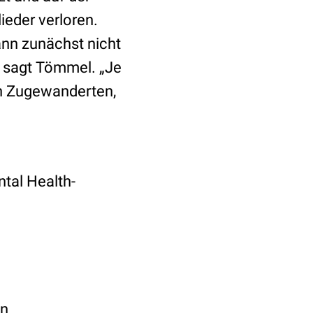
ieder verloren.
kann zunächst nicht
, sagt Tömmel. „Je
en Zugewanderten,
tal Health-
en