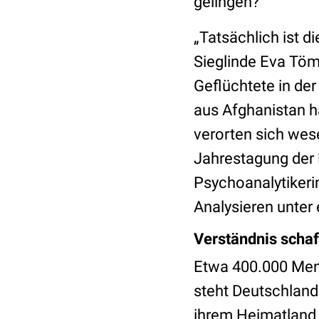
gelingen?
„Tatsächlich ist d
Sieglinde Eva Tömm
Geflüchtete in d
aus Afghanistan ha
verorten sich wese
Jahrestagung der 
Psychoanalytikeri
Analysieren unter
Verständnis scha
Etwa 400.000 Men
steht Deutschland 
ihrem Heimatland 