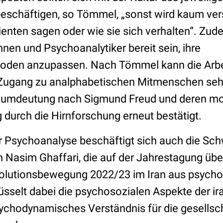
eschäftigen, so Tömmel, „sonst wird kaum vers
lienten sagen oder wie sie sich verhalten“. Zu
nen und Psychoanalytiker bereit sein, ihre
den anzupassen. Nach Tömmel kann die Arbe
Zugang zu analphabetischen Mitmenschen sehr 
Traumdeutung nach Sigmund Freud und deren m
 durch die Hirnforschung erneut bestätigt.
er Psychoanalyse beschäftigt sich auch die Sc
n Nasim Ghaffari, die auf der Jahrestagung übe
olutionsbewegung 2022/23 im Iran aus psychoa
lüsselt dabei die psychosozialen Aspekte der ir
sychodynamisches Verständnis für die gesellsc