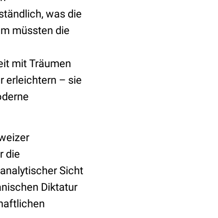
tändlich, was die
dem müssten die
it mit Träumen
erleichtern – sie
oderne
hweizer
r die
nalytischer Sicht
anischen Diktatur
haftlichen