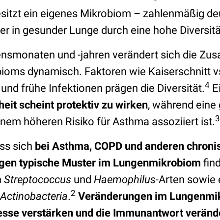
sitzt ein eigenes Mikrobiom – zahlenmäßig deut
er in gesunder Lunge durch eine hohe Diversitä
bensmonaten und -jahren verändert sich die Z
oms dynamisch. Faktoren wie Kaiserschnitt vs
4
 und frühe Infektionen prägen die Diversität.
E
heit scheint protektiv zu wirken
, während eine
3
nem höheren Risiko für Asthma assoziiert ist.
ass sich
bei Asthma, COPD und anderen chroni
gen typische Muster im Lungenmikrobiom
fin
n
Streptococcus
und
Haemophilus
-Arten sowie
2
Actinobacteria
.
Veränderungen im Lungenmi
sse verstärken und die Immunantwort veränd