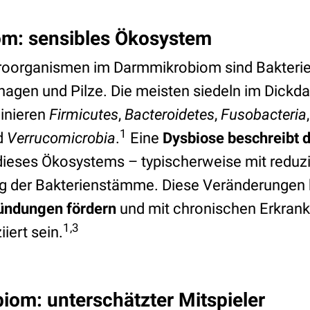
m: sensibles Ökosystem
kroorganismen im Darmmikrobiom sind Bakteri
Phagen und Pilze. Die meisten siedeln im Dickd
inieren
Firmicutes
,
Bacteroidetes
,
Fusobacteria
1
d
Verrucomicrobia
.
Eine
Dysbiose beschreibt 
ieses Ökosystems – typischerweise mit reduzie
ng der Bakterienstämme. Diese Veränderungen
ündungen fördern
und mit chronischen Erkran
1,3
iert sein.
om: unterschätzter Mitspieler