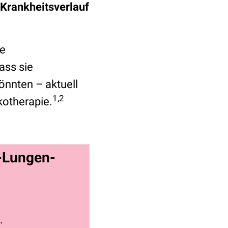
Krankheitsverlauf
ie
ass sie
nnten – aktuell
1,2
kotherapie.
m-Lungen-
.