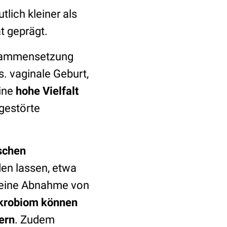
lich kleiner als
t geprägt.
usammensetzung
. vaginale Geburt,
ine
hohe Vielfalt
 gestörte
schen
den lassen, etwa
 eine Abnahme von
krobiom können
ern
. Zudem