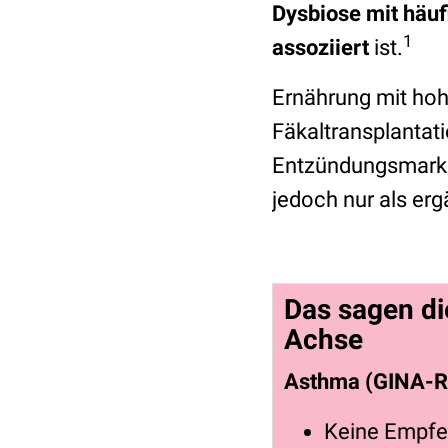
Dysbiose mit häu
1
assoziiert
ist.
Ernährung mit hohe
Fäkaltransplantati
Entzündungsmarker
jedoch nur als er
Das sagen di
Achse
Asthma (GINA-R
Keine Empfeh