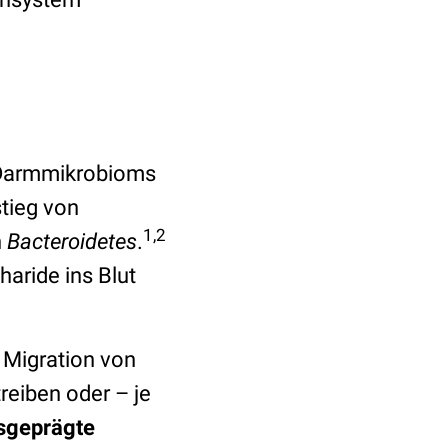
 Darmmikrobioms
stieg von
1,2
n
Bacteroidetes
.
haride ins Blut
: Migration von
eiben oder – je
sgeprägte