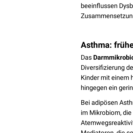
beeinflussen Dys
Zusammensetzung
Asthma: früh
Das
Darmmikrobio
Diversifizierung d
Kinder mit einem 
hingegen ein gerin
Bei adipösen Asth
im Mikrobiom, die
Atemwegsreaktivit
Mediatoren, die 