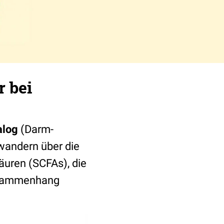
r bei
alog
(Darm-
wandern über die
äuren (SCFAs), die
Zusammenhang