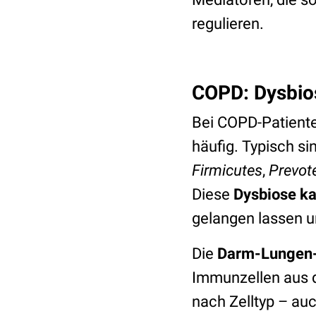
regulieren.
COPD: Dysbio
Bei COPD-Patient
häufig. Typisch sin
Firmicutes
,
Prevote
Diese
Dysbiose k
gelangen lassen 
Die
Darm-Lungen-A
Immunzellen aus d
nach Zelltyp – au