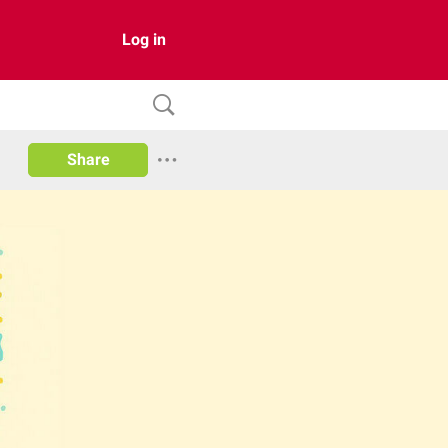
Log in
Share