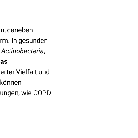
en, daneben
arm. In gesunden
,
Actinobacteria
,
das
rter Vielfalt und
 können
kungen, wie COPD