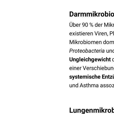
Darmmikrobio
Über 90 % der Mi
existieren Viren, 
Mikrobiomen dom
Proteobacteria
un
Ungleichgewicht
d
einer Verschiebu
systemische Entz
und Asthma assozi
Lungenmikrobi