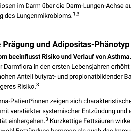
biosen im Darm über die Darm-Lungen-Achse au
1,3
 des Lungenmikrobioms.
e Prägung und Adipositas-Phänotyp
m beeinflusst Risiko und Verlauf von Asthma
er Darmflora in den ersten Lebensjahren erhöht
hohen Anteil butyrat- und propionatbildender B
3
geres Risiko.
ma-Patient*innen zeigen sich charakteristisc
 mit verstärkter systemischer Entzündung und 
3
ät einhergehen.
Kurzkettige Fettsäuren wirken
sowohl Entzündung hemmen als auch das Imm