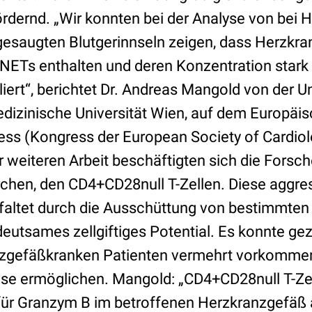
dernd. „Wir konnten bei der Analyse von bei H
esaugten Blutgerinnseln zeigen, dass Herzkr
ETs enthalten und deren Konzentration stark 
liert“, berichtet Dr. Andreas Mangold von der Un
Medizinische Universität Wien, auf dem Europäi
ss (Kongress der European Society of Cardiolo
r weiteren Arbeit beschäftigten sich die Forsch
chen, den CD4+CD28null T-Zellen. Diese aggres
tfaltet durch die Ausschüttung von bestimmten
eutsames zellgiftiges Potential. Es konnte ge
erzgefäßkranken Patienten vermehrt vorkomme
se ermöglichen. Mangold: „CD4+CD28null T-Ze
 für Granzym B im betroffenen Herzkranzgefäß