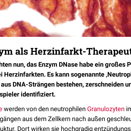
ym als Herzinfarkt-Therapeu
hten nun, das Enzym DNase habe ein großes Po
 Herzinfarkten. Es kann sogenannte ‚Neutrophi
e aus DNA-Strängen bestehen, zerschneiden u
pieler identifiziert.
e
werden von den neutrophilen
Granulozyten
i
gängen aus dem Zellkern nach außen geschleu
ruktur. Dort wirken sie hochgradig entzündungsf