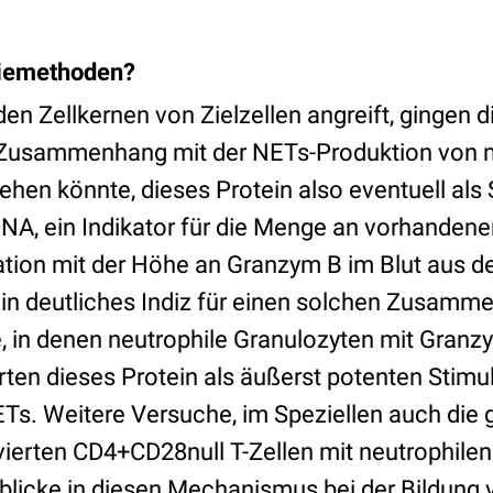
piemethoden?
en Zellkernen von Zielzellen angreift, gingen 
n Zusammenhang mit der NETs-Produktion von n
hen könnte, dieses Protein also eventuell als 
NA, ein Indikator für die Menge an vorhandene
lation mit der Höhe an Granzym B im Blut aus 
in deutliches Indiz für einen solchen Zusamm
, in denen neutrophile Granulozyten mit Granzy
erten dieses Protein als äußerst potenten Stimul
Ts. Weitere Versuche, im Speziellen auch di
ivierten CD4+CD28null T-Zellen mit neutrophile
nblicke in diesen Mechanismus bei der Bildung