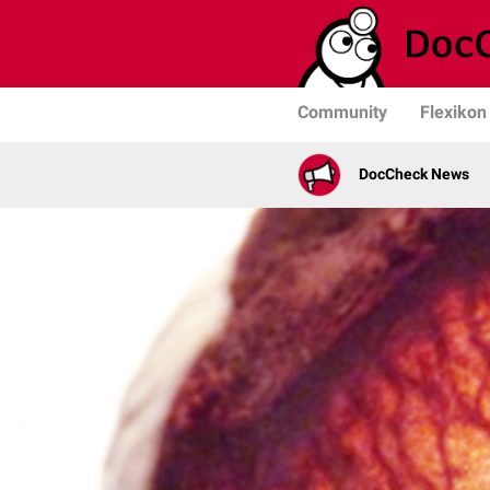
Community
Flexikon
DocCheck News