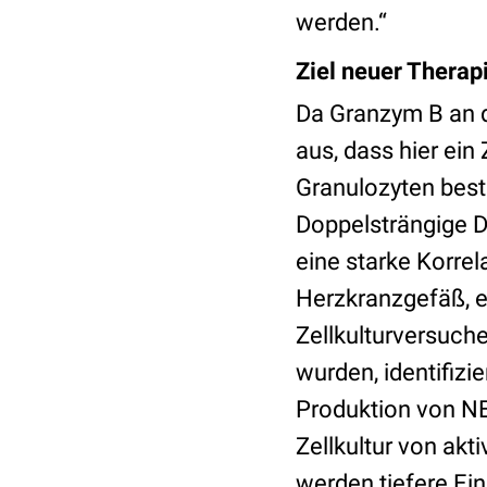
werden.“
Ziel neuer Thera
Da Granzym B an d
aus, dass hier ei
Granulozyten beste
Doppelsträngige D
eine starke Korre
Herzkranzgefäß, e
Zellkulturversuche
wurden, identifizi
Produktion von NE
Zellkultur von akt
werden tiefere Ei