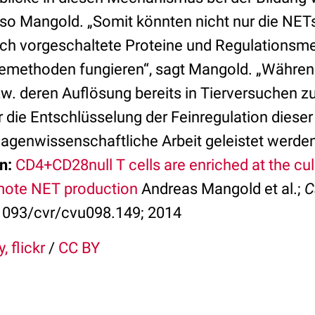
 so Mangold. „Somit könnten nicht nur die NET
uch vorgeschaltete Proteine und Regulations
iemethoden fungieren“, sagt Mangold. „Währen
. deren Auflösung bereits in Tierversuchen z
 die Entschlüsselung der Feinregulation die
lagenwissenschaftliche Arbeit geleistet werden
n:
CD4+CD28null T cells are enriched at the culpr
ote NET production
Andreas Mangold et al.;
C
0.1093/cvr/cvu098.149; 2014
, flickr
/
CC BY