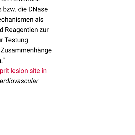
s bzw. die DNase
mechanismen als
d Reagentien zur
ur Testung
ser Zusammenhänge
.“
it lesion site in
ardiovascular