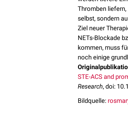
Thromben liefern,
selbst, sondern a
Ziel neuer Therap
NETs-Blockade bzw
kommen, muss für
noch einige grund
Originalpublikatio
STE-ACS and prom
Research
, doi: 1
Bildquelle:
rosmary