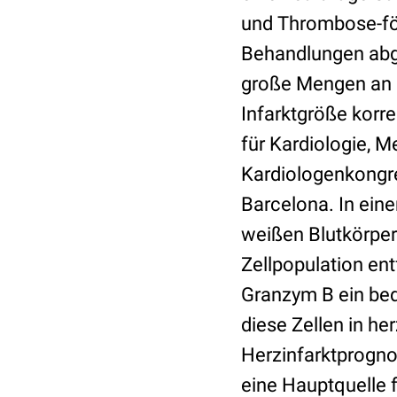
und Thrombose-för
Behandlungen abg
große Mengen an N
Infarktgröße korre
für Kardiologie, 
Kardiologenkongre
Barcelona. In eine
weißen Blutkörper
Zellpopulation en
Granzym B ein bed
diese Zellen in h
Herzinfarktprogno
eine Hauptquelle