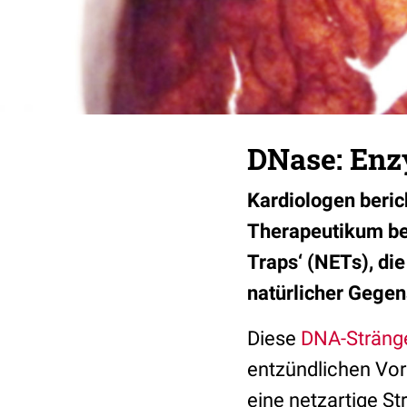
DNase: Enz
Kardiologen beric
Therapeutikum bei
Traps‘ (NETs), di
natürlicher Gegens
Diese
DNA-Sträng
entzündlichen Vor
eine netzartige St