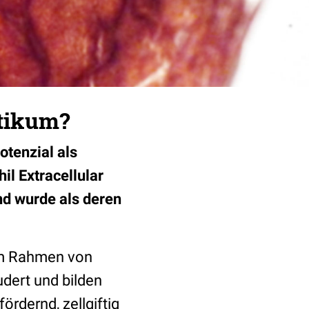
tikum?
tenzial als
l Extracellular
nd wurde als deren
m Rahmen von
dert und bilden
ördernd, zellgiftig