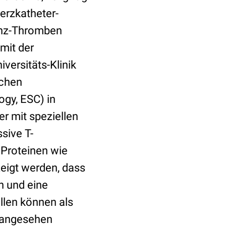
erzkatheter-
anz-Thromben
mit der
iversitäts-Klinik
schen
gy, ESC) in
er mit speziellen
sive T-
 Proteinen wie
zeigt werden, dass
n und eine
llen können als
 angesehen