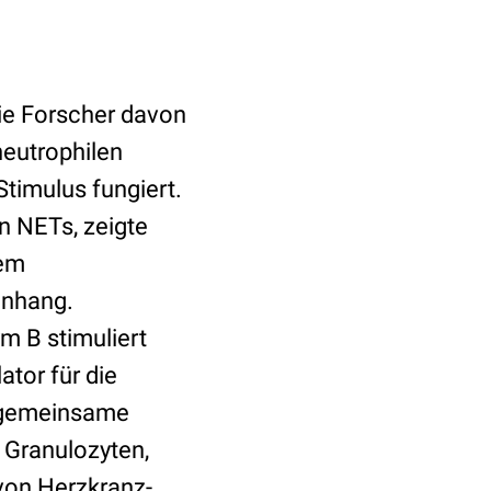
die Forscher davon
eutrophilen
Stimulus fungiert.
n NETs, zeigte
dem
enhang.
m B stimuliert
ator für die
e gemeinsame
n Granulozyten,
 von Herzkranz-