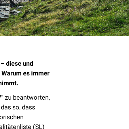
 – diese und
z. Warum es immer
rnimmt.
?“ zu beantworten,
 das so, dass
torischen
itätenliste (SL)