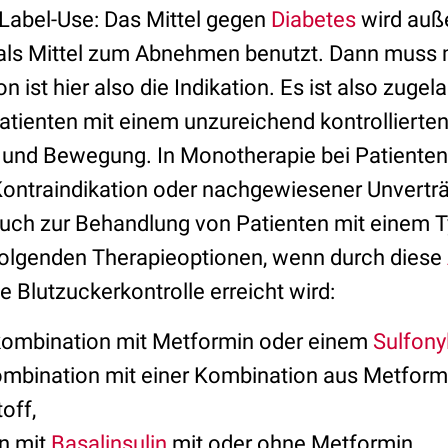
Label-Use: Das Mittel gegen
Diabetes
wird auße
als Mittel zum Abnehmen benutzt. Dann muss 
n ist hier also die Indikation. Es ist also zugel
tienten mit einem unzureichend kontrollierte
 und Bewegung. In Monotherapie bei Patienten
ntraindikation oder nachgewiesener Unverträg
auch zur Behandlung von Patienten mit einem T
folgenden Therapieoptionen, wenn durch diese
 Blutzuckerkontrolle erreicht wird:
kombination mit Metformin oder einem
Sulfony
ombination mit einer Kombination aus Metfor
off,
n mit
Basalinsulin
mit oder ohne Metformin,