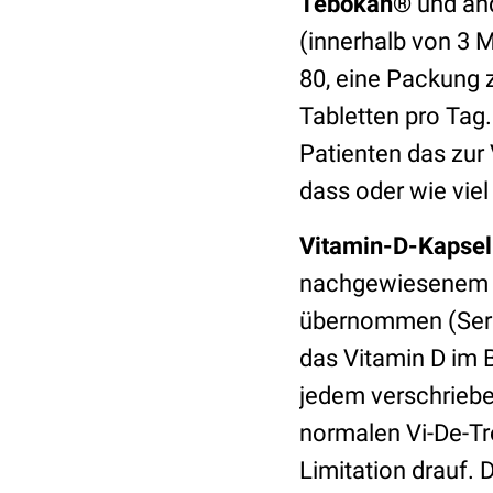
Tebokan®
und an
(innerhalb von 3 
80, eine Packung z
Tabletten pro Tag
Patienten das zur
dass oder wie vie
Vitamin-D-Kapsel
nachgewiesenem s
übernommen (Serum
das Vitamin D im 
jedem verschrieben
normalen Vi-De-Tr
Limitation drauf.