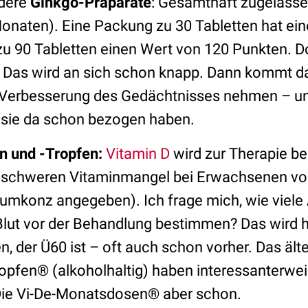
dere
Ginkgo-Präparate
: Gesamthaft zugelasse
Monaten).
Eine
Packung zu 30 Tabletten hat ei
u 90 Tabletten einen Wert von 120 Punkten. Dos
. Das wird an sich schon knapp. Dann kommt d
 Verbesserung des Gedächtnisses nehmen – un
l sie da schon bezogen haben.
n und -Tropfen:
Vitamin D
wird zur Therapie be
chweren Vitaminmangel bei Erwachsenen vo
konz angegeben). Ich frage mich, wie viele Är
Blut vor der Behandlung bestimmen? Das wird h
, der Ü60 ist – oft auch schon vorher. Das älte
opfen® (alkoholhaltig) haben interessanterwei
 Die Vi-De-Monatsdosen® aber schon.