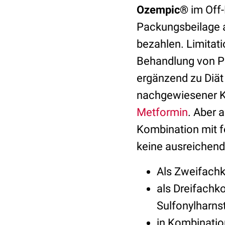
Ozempic®
im Off-
Packungsbeilage 
bezahlen. Limitatio
Behandlung von Pa
ergänzend zu Diät
nachgewiesener Ko
Metformin
. Aber 
Kombination mit 
keine ausreichende
Als Zweifach
als Dreifachk
Sulfonylharnst
in Kombinatio