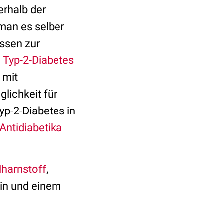
rhalb der
man es selber
assen zur
n
Typ-2-Diabetes
 mit
lichkeit für
yp-2-Diabetes in
Antidiabetika
lharnstoff
,
min und einem