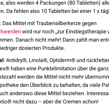
te, also werden 4 Packungen (80 Tabletten) all
 Da fehlen also 10 Tabletten bei einer 1 x tä
: Das Mittel mit Traubensilberkerze gegen
chwerden
wird nur noch „zur Einstiegstherapie
men. Danach nicht mehr! Dann zahlt man entw
iedriger dosierten Produkte.
el
: Antidry®, Linola®, Optiderm® und rückfette
® haben eine Punktelimitation über die ganz
ktezahl werden die Mittel nicht mehr übernom
Apotheke den Überblick zu behalten, da viele Pa
auch anderswo diese Mittel beziehen. Interessa
lotio® nicht dazu – aber die Cremen schon!