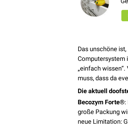
Ge
Das unschöne ist, 
Computersystem im
„einfach wissen“.
muss, dass da eve
Die aktuell doofs
Becozym Forte®
:
große Packung wir
neue Limitation: 