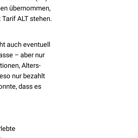
erden übernommen,
t Tarif ALT stehen.
ht auch eventuell
asse – aber nur
ionen, Alters-
ieso nur bezahlt
onnte, dass es
rlebte