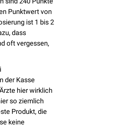
n sind 240 Punkte
nen Punktwert von
ierung ist 1 bis 2
azu, dass
d oft vergessen,
i
n der Kasse
zte hier wirklich
ier so ziemlich
ste Produkt, die
se keine