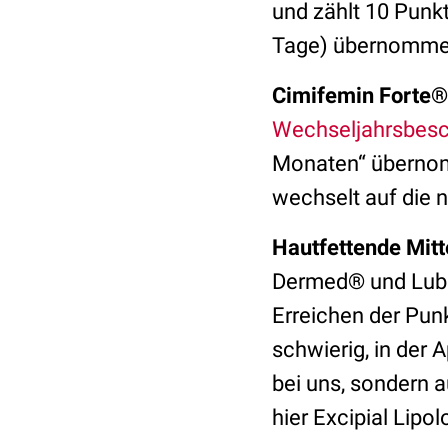
und zählt 10 Punk
Tage) übernommen.
Cimifemin Forte®
Wechseljahrsbes
Monaten“ übernom
wechselt auf die n
Hautfettende Mitt
Dermed® und Lubex
Erreichen der Pun
schwierig, in der 
bei uns, sondern 
hier Excipial Lipo