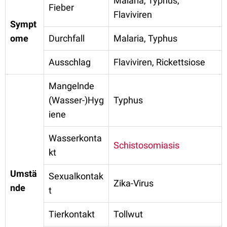
Malaria, Typhus,
Fieber
Flaviviren
Sympt
ome
Durchfall
Malaria, Typhus
Ausschlag
Flaviviren, Rickettsiose
Mangelnde
(Wasser-)Hyg
Typhus
iene
Wasserkonta
Schistosomiasis
kt
Umstä
Sexualkontak
Zika-Virus
nde
t
Tierkontakt
Tollwut