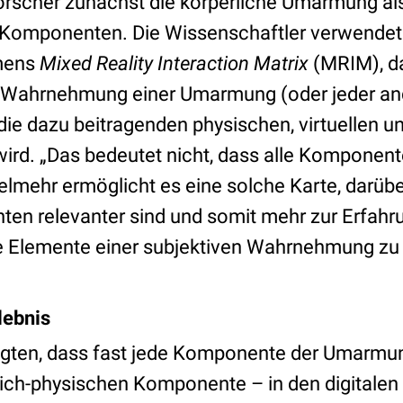
Forscher zunächst die körperliche Umarmung als
 Komponenten. Die Wissenschaftler verwendet
mens
Mixed Reality Interaction Matrix
(MRIM), da
 Wahrnehmung einer Umarmung (oder jeder an
 die dazu beitragenden physischen, virtuellen 
wird. „Das bedeutet nicht, dass alle Kompone
ielmehr ermöglicht es eine solche Karte, darü
n relevanter sind und somit mehr zur Erfahru
die Elemente einer subjektiven Wahrnehmung zu 
lebnis
igten, dass fast jede Komponente der Umarmu
ch-physischen Komponente – in den digitalen