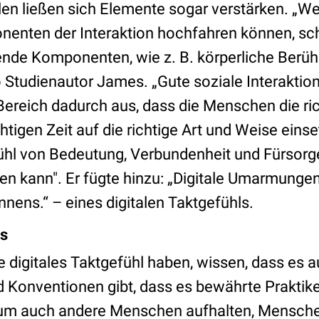
ällen ließen sich Elemente sogar verstärken. 
nten der Interaktion hochfahren können, sche
lende Komponenten, wie z. B. körperliche Berüh
 Studienautor James. „Gute soziale Interaktio
 Bereich dadurch aus, dass die Menschen die ri
chtigen Zeit auf die richtige Art und Weise eins
hl von Bedeutung, Verbundenheit und Fürsorge
n kann". Er fügte hinzu: „Digitale Umarmungen
nens.“ – eines digitalen Taktgefühls.
es
 digitales Taktgefühl haben, wissen, dass es a
onventionen gibt, dass es bewährte Praktike
um auch andere Menschen aufhalten, Menschen