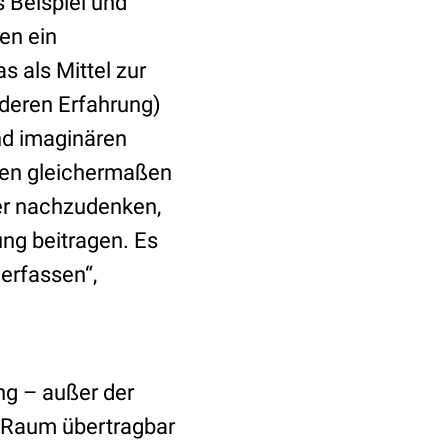
 Beispiel und
en ein
s als Mittel zur
deren Erfahrung)
und imaginären
nten gleichermaßen
ber nachzudenken,
ng beitragen. Es
erfassen“,
ng – außer der
 Raum übertragbar