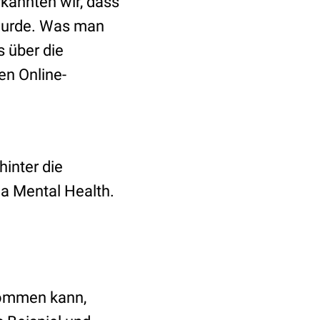
kannten wir, dass
 wurde. Was man
s über die
en Online-
hinter die
ma Mental Health.
kommen kann,