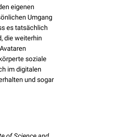
den eigenen
rsönlichen Umgang
ss es tatsächlich
, die weiterhin
 Avataren
rkörperte soziale
ch im digitalen
uerhalten und sogar
te of Science and