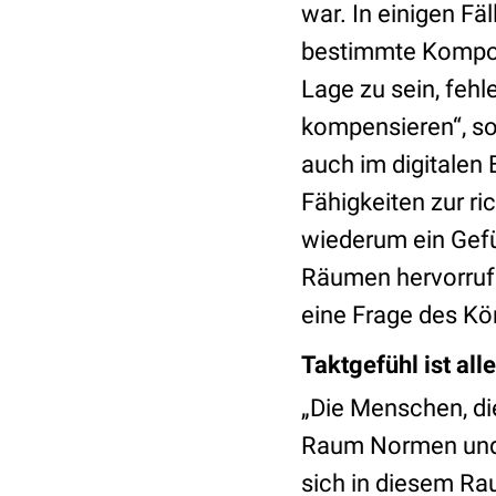
war. In einigen F
bestimmte Kompone
Lage zu sein, feh
kompensieren“, so
auch im digitalen
Fähigkeiten zur ri
wiederum ein Gefü
Räumen hervorrufe
eine Frage des Kön
Taktgefühl ist all
„Die Menschen, die
Raum Normen und K
sich in diesem Ra