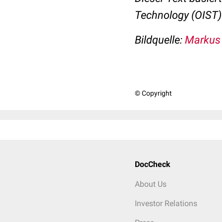
Technology (OIST)
Bildquelle:
Markus 
© Copyright
DocCheck
About Us
Investor Relations