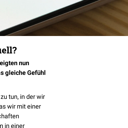
ell?
zeigten nun
s gleiche Gefühl
u tun, in der wir
s wir mit einer
chaften
 in einer