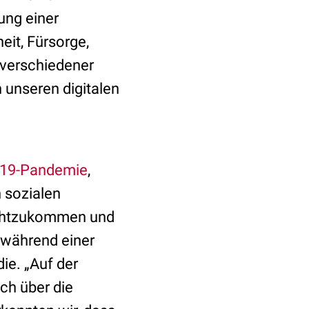
ung einer
it, Fürsorge,
verschiedener
unseren digitalen
19-Pandemie
,
n sozialen
echtzukommen und
n während einer
ie. „Auf der
ch über die