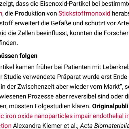
zeigt, dass die Eisenoxid-Partikel bei bestimm
n
, die Produktion von
Stickstoffmonoxid
herabs
toff erweitert die Gefäße und schützt vor Arte
d die Zellen beeinflusst, konnten die Forscher 
finden.
müssen folgen
tikel kamen früher bei Patienten mit Leberkre
er Studie verwendete Präparat wurde erst Ende 
 in der Zwischenzeit aber wieder vom Markt“, s
wiesenen Prozesse aber reversibel sind oder d
en, müssten Folgestudien klären.
Originalpubli
iron oxide nanoparticles impair endothelial int
ction
Alexandra Kiemer et al.;
Acta Biomateriali