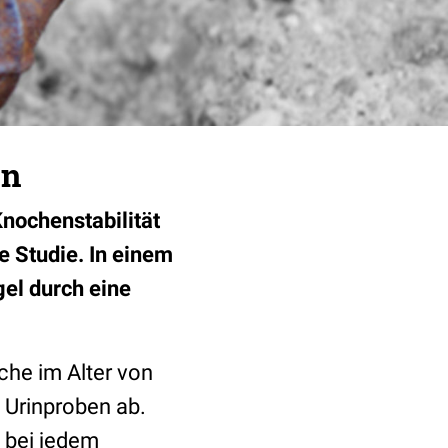
en
Knochenstabilität
e Studie. In einem
gel durch eine
he im Alter von
 Urinproben ab.
 bei jedem