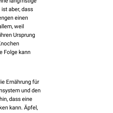
ine langfristige
ist aber, dass
Mengen einen
llem, weil
ihren Ursprung
 Knochen
he Folge kann
ie Ernährung für
ensystem und den
in, dass eine
ken kann. Äpfel,