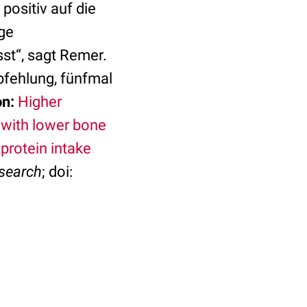
positiv auf die
ige
st“, sagt Remer.
pfehlung, fünfmal
on:
Higher
d with lower bone
 protein intake
esearch
; doi: