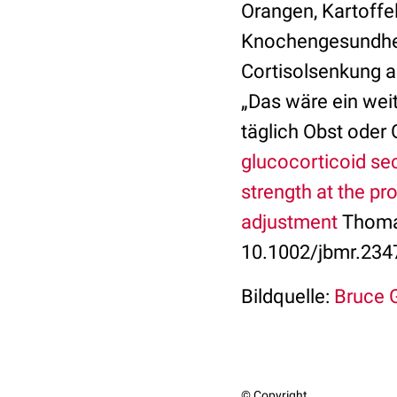
Orangen, Kartoffel
Knochengesundheit
Cortisolsenkung a
„Das wäre ein wei
täglich Obst oder
glucocorticoid sec
strength at the pr
adjustment
Thomas
10.1002/jbmr.234
Bildquelle:
Bruce G
© Copyright