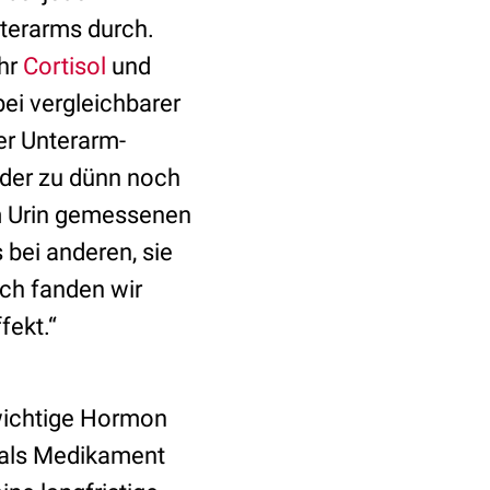
terarms durch.
ehr
Cortisol
und
bei vergleichbarer
er Unterarm-
der zu dünn noch
im Urin gemessenen
bei anderen, sie
ch fanden wir
fekt.“
swichtige Hormon
 als Medikament