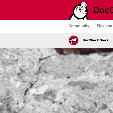
Community
Flexikon
DocCheck News