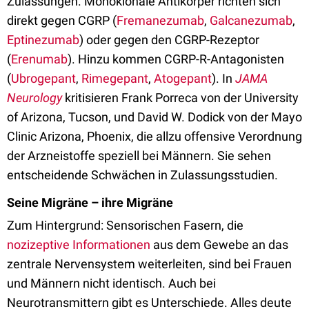
Zulassungen. Monoklonale Antikörper richten sich
direkt gegen CGRP (
Fremanezumab
,
Galcanezumab
,
Eptinezumab
) oder gegen den CGRP-Rezeptor
(
Erenumab
). Hinzu kommen CGRP-R-Antagonisten
(
Ubrogepant
,
Rimegepant
,
Atogepant
). In
JAMA
Neurology
kritisieren Frank Porreca von der University
of Arizona, Tucson, und David W. Dodick von der Mayo
Clinic Arizona, Phoenix, die allzu offensive Verordnung
der Arzneistoffe speziell bei Männern. Sie sehen
entscheidende Schwächen in Zulassungsstudien.
Seine Migräne – ihre Migräne
Zum Hintergrund: Sensorischen Fasern, die
nozizeptive Informationen
aus dem Gewebe an das
zentrale Nervensystem weiterleiten, sind bei Frauen
und Männern nicht identisch. Auch bei
Neurotransmittern gibt es Unterschiede. Alles deute