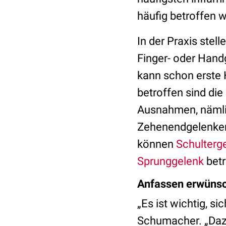
häufig betroffen 
In der Praxis ste
Finger- oder Hand
kann schon erste 
betroffen sind die
Ausnahmen, näml
Zehenendgelenken
können
Schulterg
Sprunggelenk
betr
Anfassen erwünsc
„Es ist wichtig, s
Schumacher. „Dazu