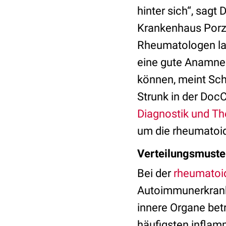
hinter sich“, sagt
Krankenhaus Porz 
Rheumatologen land
eine gute Anamnes
können, meint Sch
Strunk in der Doc
Diagnostik und Th
um die rheumatoide
Verteilungsmuster
Bei der
rheumatoid
Autoimmunerkranku
innere Organe betr
häufigsten inflam