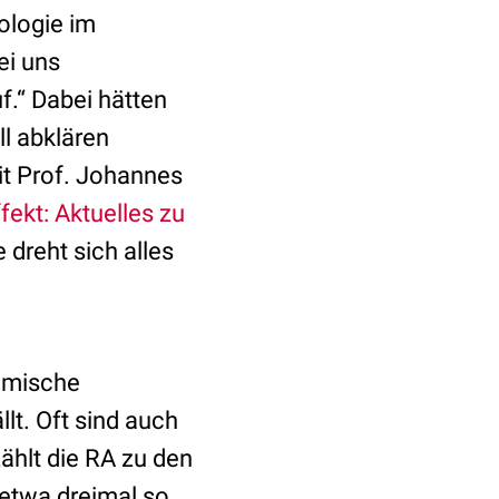
ologie im
ei uns
f.“ Dabei hätten
l abklären
it Prof. Johannes
ekt: Aktuelles zu
e dreht sich alles
e
temische
ällt. Oft sind auch
zählt die RA zu den
etwa dreimal so