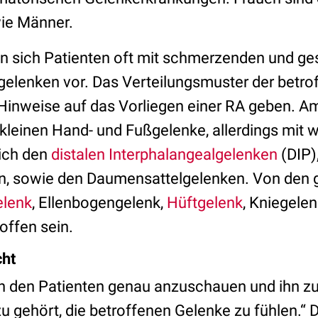
wie Männer.
llen sich Patienten oft mit schmerzenden und g
gelenken vor. Das Verteilungsmuster der betr
Hinweise auf das Vorliegen einer RA geben. A
 kleinen Hand- und Fußgelenke, allerdings mit 
ich den
distalen Interphalangealgelenken
(DIP),
, sowie den
Daumensattelgelenken. Von den 
elenk
, Ellenbogengelenk,
Hüftgelenk
, Kniegele
offen sein.
ht
ich den Patienten genau anzuschauen und ihn zu
 gehört, die betroffenen Gelenke zu fühlen.“ 