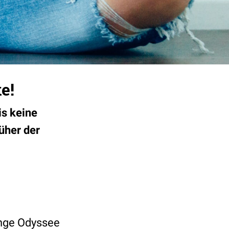
e!
is keine
rüher der
ange Odyssee