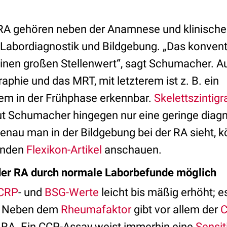
 RA gehören neben der Anamnese und klinisch
e Labordiagnostik und Bildgebung. „Das konven
einen großen Stellenwert“, sagt Schumacher. 
phie und das MRT, mit letzterem ist z. B. ein
 in der Frühphase erkennbar.
Skelettszintigr
t Schumacher hingegen nur eine geringe diag
nau man in der Bildgebung bei der RA sieht, k
enden
Flexikon-Artikel
anschauen.
der RA durch normale Laborbefunde möglich
CRP
- und
BSG-Werte
leicht bis mäßig erhöht; e
. Neben dem
Rheumafaktor
gibt vor allem der
C
 RA. Ein CCP-Assay weist immerhin eine
Sensit