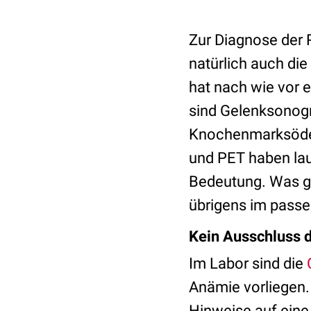
Zur Diagnose der
natürlich auch di
hat nach wie vor 
sind Gelenksonogra
Knochenmarksödem
und PET haben lau
Bedeutung. Was ge
übrigens im pass
Kein Ausschluss 
Im Labor sind die
Anämie vorliegen
Hinweise auf eine