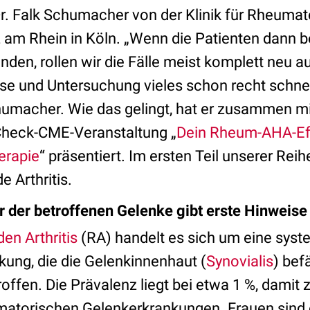
 Dr. Falk Schumacher von der Klinik für Rheumat
am Rhein in Köln. „Wenn die Patienten dann b
en, rollen wir die Fälle meist komplett neu au
e und Untersuchung vieles schon recht schnel
umacher. Wie das gelingt, hat er zusammen m
Check-CME-Veranstaltung „
Dein Rheum-AHA-Eff
erapie
“ präsentiert. Im ersten Teil unserer Reih
 Arthritis.
 der betroffenen Gelenke gibt erste Hinweis
en Arthritis
(RA) handelt es sich um eine sys
ng, die die Gelenkinnenhaut (
Synovialis
) bef
offen. Die Prävalenz liegt bei etwa 1 %, damit 
matorischen Gelenkerkrankungen. Frauen sind 