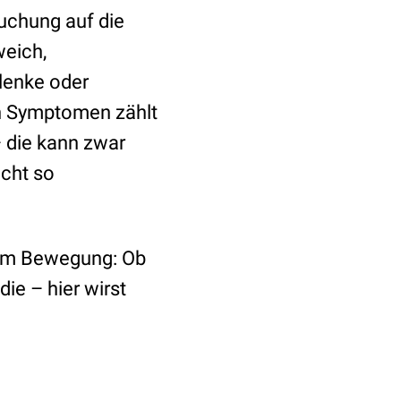
suchung auf die
weich,
lenke oder
en Symptomen zählt
 die kann zwar
icht so
 um Bewegung: Ob
ie – hier wirst