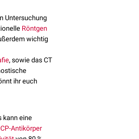
en Untersuchung
tionelle
Röntgen
Außerdem wichtig
afie
, sowie das CT
nostische
önnt ihr euch
s kann eine
CP-Antikörper
ivität
von 80 %