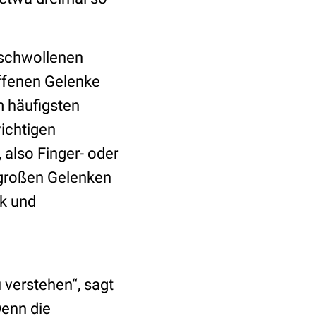
eschwollenen
offenen Gelenke
m häufigsten
wichtigen
 also Finger- oder
großen Gelenken
nk und
 verstehen“, sagt
Denn die