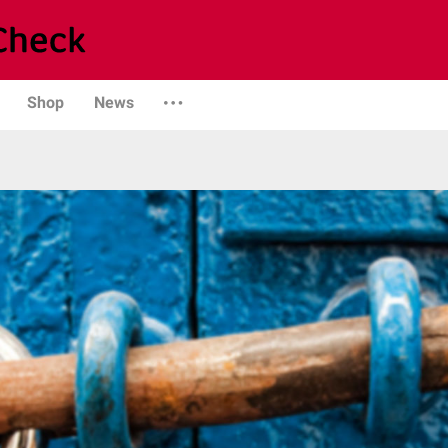
Shop
News