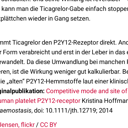
kann man die Ticagrelor-Gabe einfach stoppen
tplättchen wieder in Gang setzen.
mmt Ticagrelor den P2Y12-Rezeptor direkt. A
r Form verabreicht und erst in der Leber in das 
andelt. Da diese Umwandlung bei manchen P
eren, ist die Wirkung weniger gut kalkulierbar. B
die „alten“ P2Y12-Hemmstoffe laut einer klinis
ginalpublikation:
Competitive mode and site of 
human platelet P2Y12-receptor
Kristina Hoffmann
aemostasis
, doi: 10.1111/jth.12719; 2014
Jensen, flickr
/
CC BY