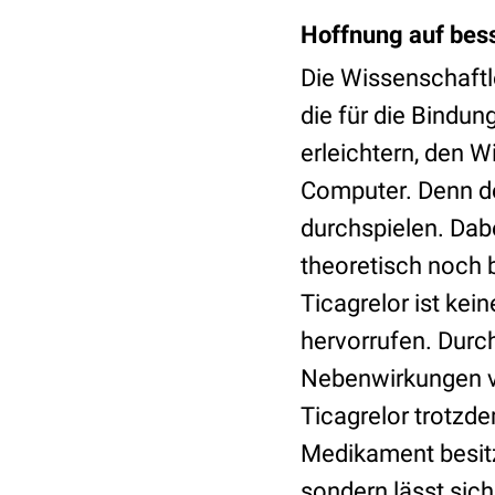
Hoffnung auf be
Die Wissenschaftl
die für die Bindun
erleichtern, den W
Computer. Denn d
durchspielen. Dabe
theoretisch noch
Ticagrelor ist ke
hervorrufen. Durch
Nebenwirkungen vi
Ticagrelor trotzd
Medikament besitz
sondern lässt sich