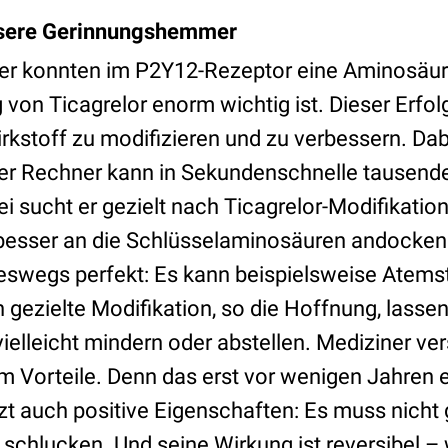
ssere Gerinnungshemmer
er konnten im P2Y12-Rezeptor eine Aminosäure 
g von Ticagrelor enorm wichtig ist. Dieser Erfo
irkstoff zu modifizieren und zu verbessern. Dabe
er Rechner kann in Sekundenschnelle tausende
i sucht er gezielt nach Ticagrelor-Modifikation
 besser an die Schlüsselaminosäuren andocke
ineswegs perfekt: Es kann beispielsweise Atem
 gezielte Modifikation, so die Hoffnung, lassen
elleicht mindern oder abstellen. Mediziner ve
em Vorteile. Denn das erst vor wenigen Jahren 
t auch positive Eigenschaften: Es muss nicht 
 schlucken. Und seine Wirkung ist reversibel –