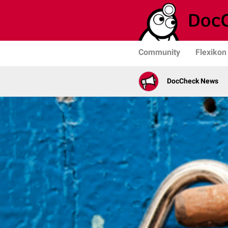
Community
Flexikon
DocCheck News