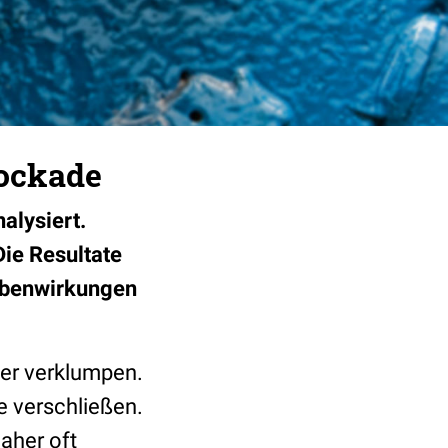
lockade
alysiert.
Die Resultate
ebenwirkungen
der verklumpen.
e verschließen.
daher oft