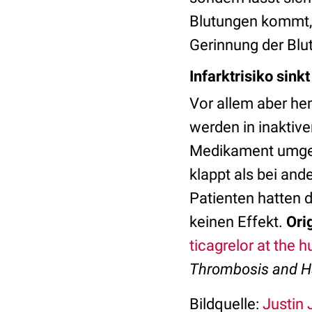
Blutungen kommt, 
Gerinnung der Blu
Infarktrisiko sinkt
Vor allem aber he
werden in inaktive
Medikament umgew
klappt als bei and
Patienten hatten 
keinen Effekt.
Ori
ticagrelor at the 
Thrombosis and H
Bildquelle:
Justin 