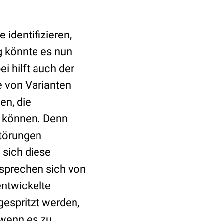
identifizieren,
lg könnte es nun
i hilft auch der
 von Varianten
en, die
n können. Denn
störungen
 sich diese
rsprechen sich von
entwickelte
gespritzt werden,
 wenn es zu