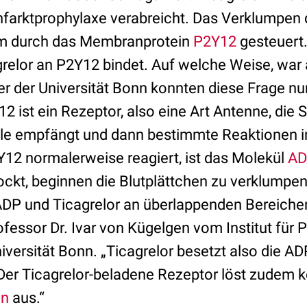
nfarktprophylaxe verabreicht. Das Verklumpen 
em durch das Membranprotein
P2Y12
gesteuert
grelor an P2Y12 bindet. Auf welche Weise, war 
er der Universität Bonn konnten diese Frage nun
 ist ein Rezeptor, also eine Art Antenne, die S
le empfängt und dann bestimmte Reaktionen in
Y12 normalerweise reagiert, ist das Molekül
AD
ckt, beginnen die Blutplättchen zu verklumpen
ADP und Ticagrelor an überlappenden Bereich
rofessor Dr. Ivar von Kügelgen vom Institut fü
iversität Bonn. „Ticagrelor besetzt also die A
 Der Ticagrelor-beladene Rezeptor löst zudem k
on
aus.“