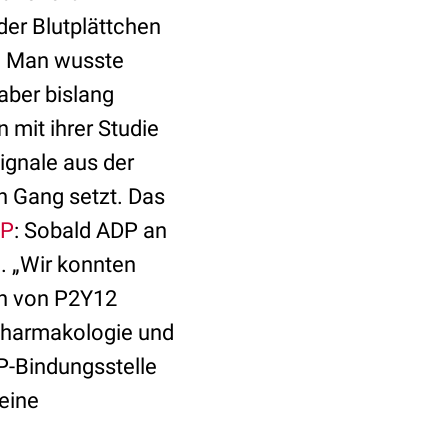
der Blutplättchen
. Man wusste
aber bislang
 mit ihrer Studie
ignale aus der
 Gang setzt. Das
P
: Sobald ADP an
. „Wir konnten
en von P2Y12
r Pharmakologie und
DP-Bindungsstelle
eine