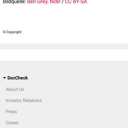
Bildquelle:
Ben Grey, flickr
/
CC BY-SA
© Copyright
DocCheck
About Us
Investor Relations
Press
Career