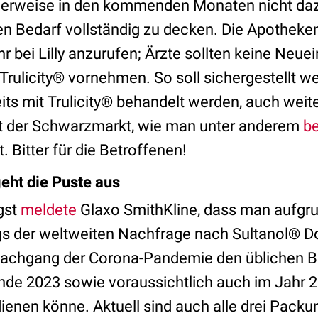
erweise in den kommenden Monaten nicht dazu
en Bedarf vollständig zu decken. Die Apothek
r bei Lilly anzurufen; Ärzte sollten keine Neue
Trulicity® vornehmen. So soll sichergestellt w
eits mit Trulicity® behandelt werden, auch wei
t der Schwarzmarkt, wie man unter anderem
b
Bitter für die Betroffenen!
eht die Puste aus
gst
meldete
Glaxo SmithKline, dass man aufgru
gs der weltweiten Nachfrage nach Sultanol® D
Nachgang der Corona-Pandemie den üblichen Be
nde 2023 sowie voraussichtlich auch im Jahr 
ienen könne. Aktuell sind auch alle drei Pack