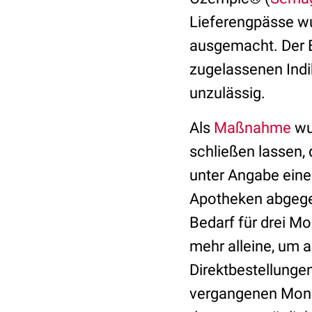
Lieferengpässe w
ausgemacht. Der B
zugelassenen Indi
unzulässig.
Als
Maßnahme
wur
schließen lassen,
unter Angabe eine
Apotheken abgege
Bedarf für drei M
mehr alleine, um a
Direktbestellungen
vergangenen Monat