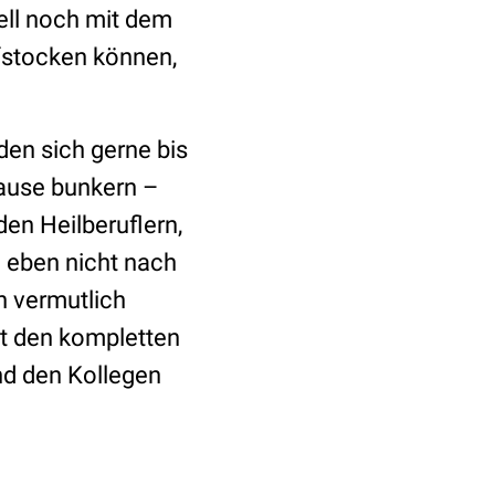
nell noch mit dem
fstocken können,
den sich gerne bis
ause bunkern –
en Heilberuflern,
 eben nicht nach
n vermutlich
it den kompletten
und den Kollegen