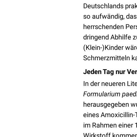
Deutschlands prakt
so aufwändig, dass
herrschenden Perso
dringend Abhilfe z
(Klein-)Kinder wä
Schmerzmitteln k
Jeden Tag nur Ve
In der neueren Li
Formularium paed
herausgegeben wurd
eines Amoxicillin
im Rahmen einer 1
Wirkstoff kommen