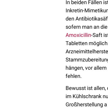
In beiden Fällen 
Inkretin-Mimetikum
den Antibiotikasäf
sofern man an di
Amoxicillin
-Saft i
Tabletten möglich.
Arzneimittelherst
Stammzubereitunge
hängen, vor allem
fehlen.
Bewusst ist allen,
im Kühlschrank nur
Großherstellung a