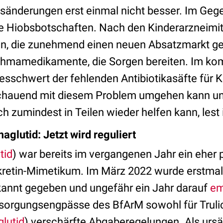
esänderungen erst einmal nicht besser. Im Gege
e Hiobsbotschaften. Nach den Kinderarzneimit
en, die zunehmend einen neuen Absatzmarkt g
Asthmamedikamente, die Sorgen bereiten. Im k
sschwert der fehlenden Antibiotikasäfte für K
hauend mit diesem Problem umgehen kann u
h zumindest in Teilen wieder helfen kann, lest i
glutid: Jetzt wird reguliert
tid
) war bereits im vergangenen Jahr ein eher
retin-Mimetikum. Im März 2022 wurde erstmali
annt gegeben und ungefähr ein Jahr darauf
em
ersorgungsengpässe des BfArM sowohl für Trulic
lutid
) verschärfte Abgaberegelungen. Als ursäc