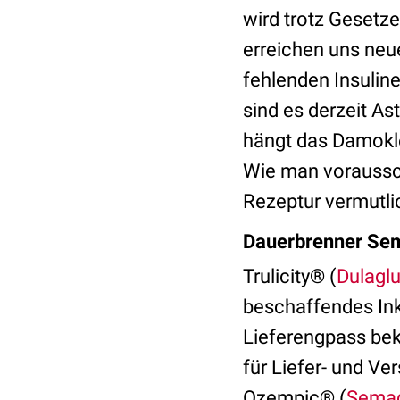
wird trotz Gesetz
erreichen uns neu
fehlenden Insulin
sind es derzeit 
hängt das Damokle
Wie man voraussc
Rezeptur vermutlic
Dauerbrenner Sema
Trulicity® (
Dulaglu
beschaffendes Ink
Lieferengpass bek
für Liefer- und V
Ozempic® (
Semag