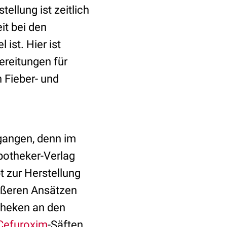
ellung ist zeitlich
it bei den
ist. Hier ist
ereitungen für
 Fieber- und
gangen, denn im
potheker-Verlag
t zur Herstellung
rößeren Ansätzen
theken an den
Cefuroxim
-Säften