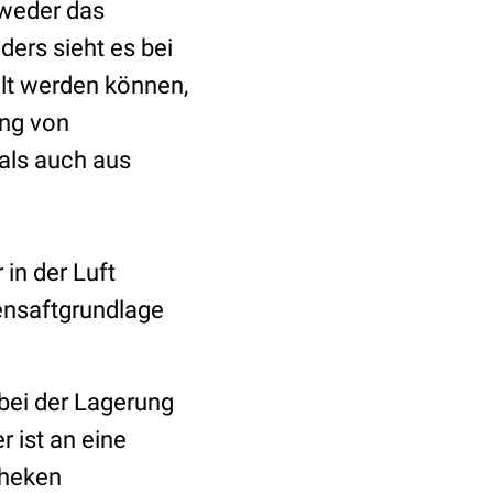
 weder das
ders sieht es bei
llt werden können,
ung von
 als auch aus
in der Luft
ensaftgrundlage
 bei der Lagerung
 ist an eine
theken