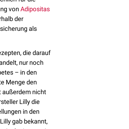
ung von
Adipositas
rhalb der
sicherung als
zepten, die darauf
andelt, nur noch
etes – in den
te Menge den
gt außerdem nicht
eller Lilly die
ellungen in den
illy gab bekannt,