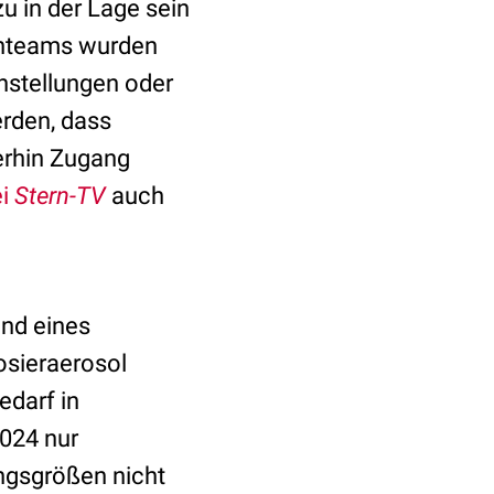
 in der Lage sein
enteams wurden
instellungen oder
erden, dass
terhin Zugang
ei
Stern-TV
auch
nd eines
osieraerosol
darf in
2024 nur
ungsgrößen nicht