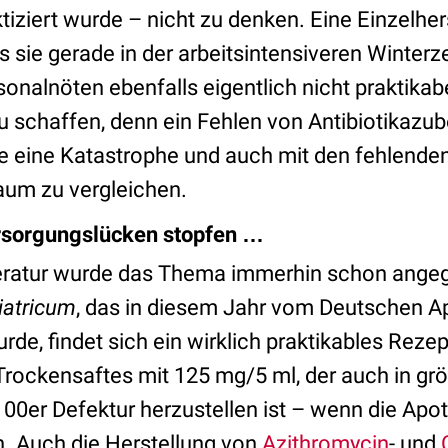
iziert wurde – nicht zu denken. Eine Einzelherst
 sie gerade in der arbeitsintensiveren Winterze
nalnöten ebenfalls eigentlich nicht praktikabel 
u schaffen, denn ein Fehlen von Antibiotikazub
re eine Katastrophe und auch mit den fehlenden
aum zu vergleichen.
rsorgungslücken stopfen …
teratur wurde das Thema immerhin schon ange
iatricum
, das in diesem Jahr vom Deutschen A
e, findet sich ein wirklich praktikables Rezep
-Trockensaftes mit 125 mg/5 ml, der auch in g
00er Defektur herzustellen ist – wenn die Apo
. Auch die Herstellung von
Azithromycin
- und