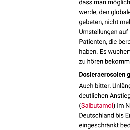
dass man möglich
werde, den global
gebeten, nicht meh
Umstellungen auf 
Patienten, die ber
haben. Es wucher
zu hören bekommt. 
Dosieraerosolen g
Auch bitter: Unlän
deutlichen Anstie
(
Salbutamol
) im 
Deutschland bis E
eingeschränkt bed