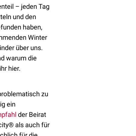
nteil – jeden Tag
teln und den
efunden haben,
ommenden Winter
inder über uns.
nd warum die
hr hier.
 problematisch zu
g ein
pfahl
der Beirat
ity® als auch für
hlich für die