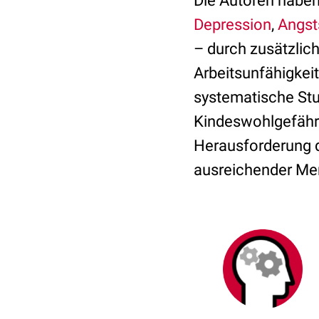
Die Autoren haben
Depression
,
Angst
– durch zusätzlic
Arbeitsunfähigkeit
systematische St
Kindeswohlgefähr
Herausforderung d
ausreichender Men