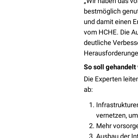
„Wir haben das vo
bestmöglich genut
und damit einen E
vom HCHE. Die Aut
deutliche Verbess
Herausforderunge
So soll gehandelt
Die Experten leit
ab:
Infrastruktur
vernetzen, um
Mehr vorsorg
Ausbau der Int