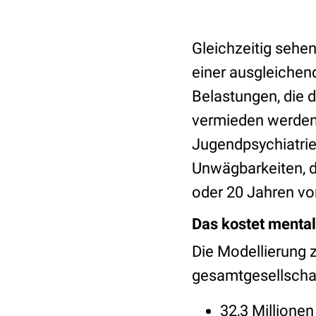
Gleichzeitig sehe
einer ausgleichen
Belastungen, die d
vermieden werden“,
Jugendpsychiatrie
Unwägbarkeiten, d
oder 20 Jahren vor
Das kostet menta
Die Modellierung z
gesamtgesellschaf
32,3 Millione