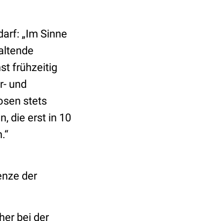
arf: „Im Sinne
altende
st frühzeitig
r- und
osen stets
 die erst in 10
.“
enze der
her bei der