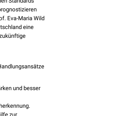
hen Standards
rognostizieren
of. Eva-Maria Wild
tschland eine
zukünftige
 Handlungsansätze
ärken und besser
üherkennung.
lfe zur