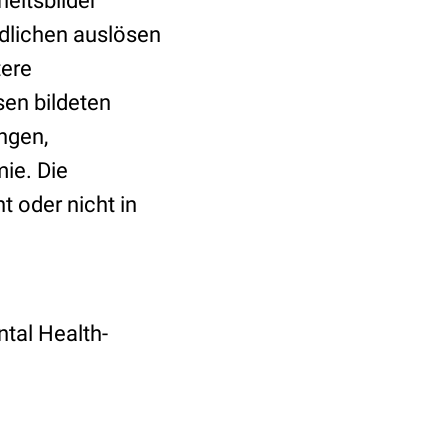
eitsbilder
dlichen auslösen
tere
sen bildeten
ngen,
ie. Die
 oder nicht in
tal Health-