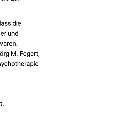
dass die
der und
 waren.
örg M. Fegert,
Psychotherapie
lm.