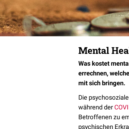
Mental Heal
Was kostet mental
errechnen, welch
mit sich bringen.
Die psychosoziale
während der
COVI
Betroffenen zu em
psychischen Erkran